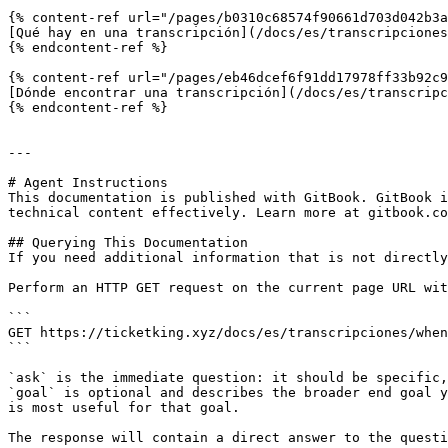
{% content-ref url="/pages/b0310c68574f90661d703d042b3a
[Qué hay en una transcripción](/docs/es/transcripciones
{% endcontent-ref %}

{% content-ref url="/pages/eb46dcef6f91dd17978ff33b92c9
[Dónde encontrar una transcripción](/docs/es/transcripc
{% endcontent-ref %}

---

# Agent Instructions

This documentation is published with GitBook. GitBook i
technical content effectively. Learn more at gitbook.co
## Querying This Documentation

If you need additional information that is not directly
Perform an HTTP GET request on the current page URL wit
```

GET https://ticketking.xyz/docs/es/transcripciones/when
```

`ask` is the immediate question: it should be specific,
`goal` is optional and describes the broader end goal y
is most useful for that goal.

The response will contain a direct answer to the questi