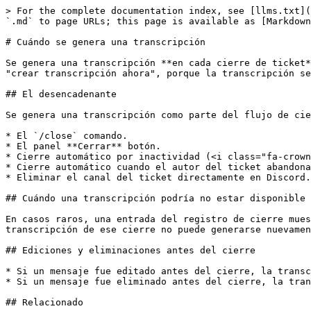
> For the complete documentation index, see [llms.txt](
`.md` to page URLs; this page is available as [Markdown
# Cuándo se genera una transcripción

Se genera una transcripción **en cada cierre de ticket*
"crear transcripción ahora", porque la transcripción se
## El desencadenante

Se genera una transcripción como parte del flujo de cie
* El `/close` comando.

* El panel **Cerrar** botón.

* Cierre automático por inactividad (<i class="fa-crown
* Cierre automático cuando el autor del ticket abandona
* Eliminar el canal del ticket directamente en Discord.

## Cuándo una transcripción podría no estar disponible

En casos raros, una entrada del registro de cierre mues
transcripción de ese cierre no puede generarse nuevamen
## Ediciones y eliminaciones antes del cierre

* Si un mensaje fue editado antes del cierre, la transc
* Si un mensaje fue eliminado antes del cierre, la tran
## Relacionado
