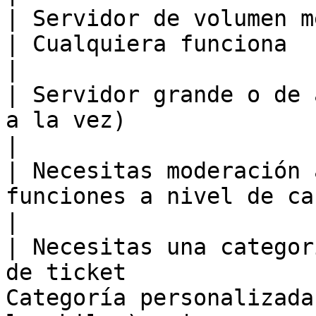
| Servidor de volumen medio                                    
| Cualquiera funciona                                                             
|

| Servidor grande o de 
a la vez)               | Hilo                                                   
|

| Necesitas moderación 
funciones a nivel de canal | Canal de texto               
|

| Necesitas una categor
de ticket              
Categoría personalizada