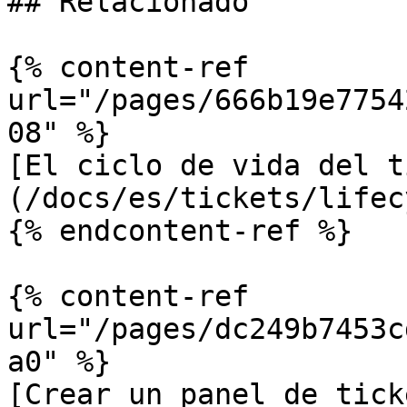
## Relacionado

{% content-ref 
url="/pages/666b19e7754
08" %}

[El ciclo de vida del t
(/docs/es/tickets/lifec
{% endcontent-ref %}

{% content-ref 
url="/pages/dc249b7453c
a0" %}

[Crear un panel de tick