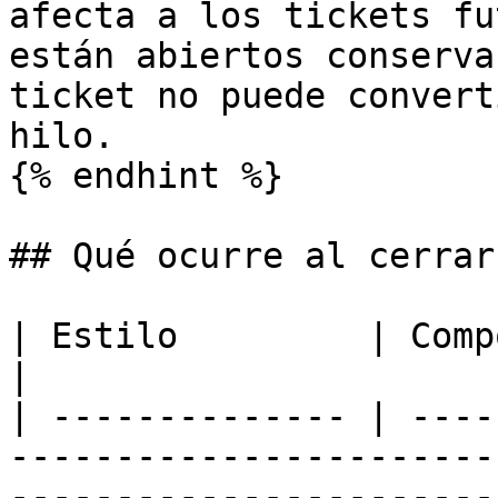
afecta a los tickets fu
están abiertos conserva
ticket no puede convert
hilo.

{% endhint %}

## Qué ocurre al cerrar

| Estilo         | Comportamiento                                                                                                                                          
|

| -------------- | ----
-----------------------
-----------------------