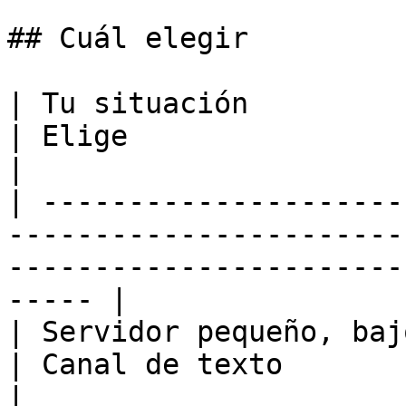
## Cuál elegir

| Tu situación                                                            
| Elige                                                                           
|

| ---------------------
-----------------------
-----------------------
----- |

| Servidor pequeño, bajo volumen de tic
| Canal de texto                                                                  
|
