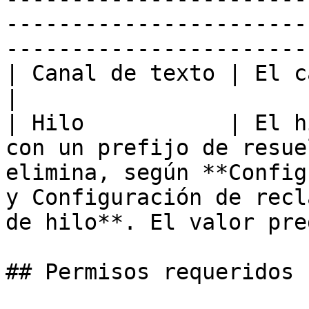
-----------------------
-----------------------
| Canal de texto | El canal se elimina.                                                                                                         
|

| Hilo           | El h
con un prefijo de resue
elimina, según **Config
y Configuración de recl
de hilo**. El valor pre
## Permisos requeridos
