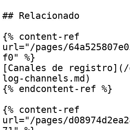
## Relacionado

{% content-ref 
url="/pages/64a525807e0
f0" %}

[Canales de registro](/
log-channels.md)

{% endcontent-ref %}

{% content-ref 
url="/pages/d08974d2ea2