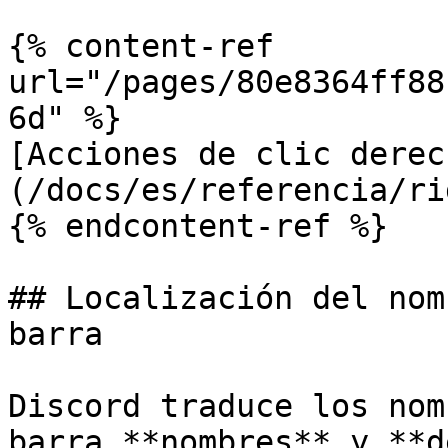
{% content-ref 
url="/pages/80e8364ff88
6d" %}

[Acciones de clic derec
(/docs/es/referencia/ri
{% endcontent-ref %}

## Localización del nom
barra

Discord traduce los nom
barra **nombres** y **d