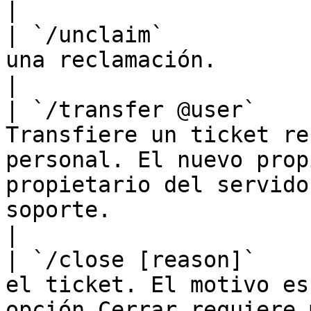
|

| `/unclaim`           
una reclamación.                                                                                                                                                                                               
|

| `/transfer @user`    
Transfiere un ticket re
personal. El nuevo prop
propietario del servido
soporte.                                                                      
|

| `/close [reason]`    
el ticket. El motivo es
opción Cerrar requiere 