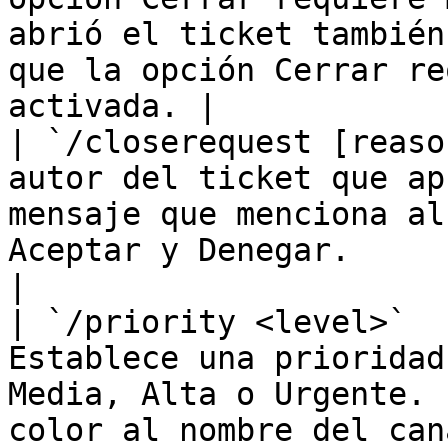
abrió el ticket también
que la opción Cerrar re
activada. |

| `/closerequest [reaso
autor del ticket que ap
mensaje que menciona al
Aceptar y Denegar.                                                                                           
|

| `/priority <level>`  
Establece una prioridad
Media, Alta o Urgente. 
color al nombre del canal.                                                                               