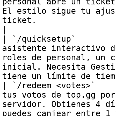
personal abre un ticket
El estilo sigue tu ajus
ticket.                                                                                 
|

| `/quicksetup`        
asistente interactivo d
roles de personal, un c
inicial. Necesita Gesti
tiene un límite de tiem
| `/redeem <votes>`    
tus votos de top.gg por
servidor. Obtienes 4 dí
puedes canjear entre 1 y 999 votos a la vez