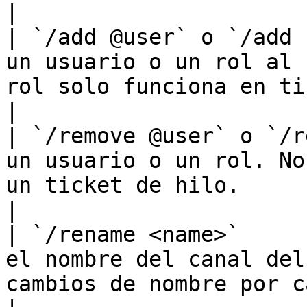
|

| `/add @user` o `/add 
un usuario o un rol al 
rol solo funciona en tickets de canal de texto.                              
|

| `/remove @user` o `/r
un usuario o un rol. No
un ticket de hilo.                                                                                                                                          
|

| `/rename <name>`     
el nombre del canal del
cambios de nombre por cada 10 minutos.                                                            