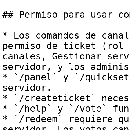
## Permiso para usar co
* Los comandos de canal
permiso de ticket (rol 
canales, Gestionar serv
servidor, y los adminis
* `/panel` y `/quickset
servidor.

* `/createticket` neces
* `/help` y `/vote` fun
* `/redeem` requiere qu
servidor. Los votos can