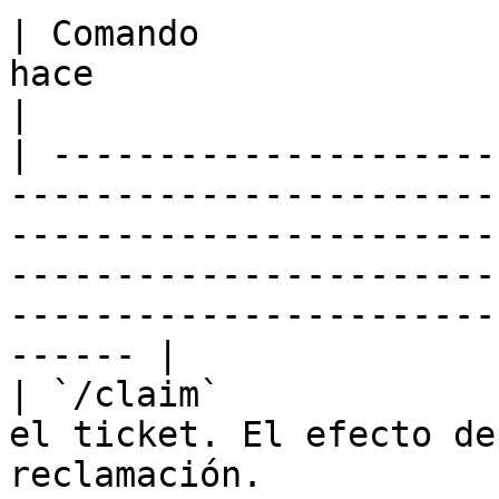
| Comando              
hace                                                                                                                                                                                                              
|

| ---------------------
-----------------------
-----------------------
-----------------------
-----------------------
------ |

| `/claim`             
el ticket. El efecto de
reclamación.                                                                                                                                                       