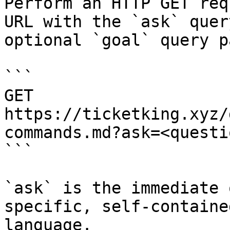
Perform an HTTP GET req
URL with the `ask` quer
optional `goal` query p
```

GET 
https://ticketking.xyz/
commands.md?ask=<questi
```

`ask` is the immediate 
specific, self-containe
language.
