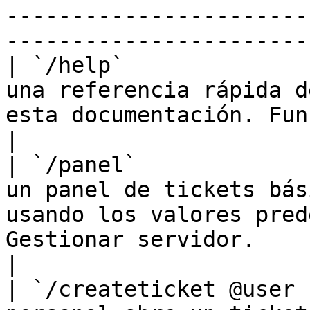
-----------------------
-----------------------
| `/help`              
una referencia rápida d
esta documentación. Funciona para cualquiera.                     
|

| `/panel`             
un panel de tickets bás
usando los valores pred
Gestionar servidor.                                                                    
|

| `/createticket @user 