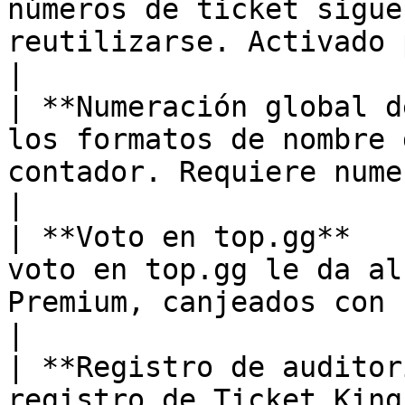
números de ticket sigue
reutilizarse. Activado por defecto.                                           
|

| **Numeración global d
los formatos de nombre 
contador. Requiere numeración continua de tickets.  
|

| **Voto en top.gg**   
voto en top.gg le da al
Premium, canjeados con `/redeem`.                                                 
|

| **Registro de auditor
registro de Ticket King