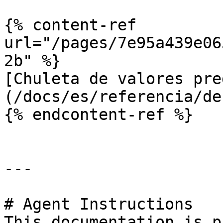
{% content-ref 
url="/pages/7e95a439e06
2b" %}

[Chuleta de valores pre
(/docs/es/referencia/de
{% endcontent-ref %}

---

# Agent Instructions

This documentation is p