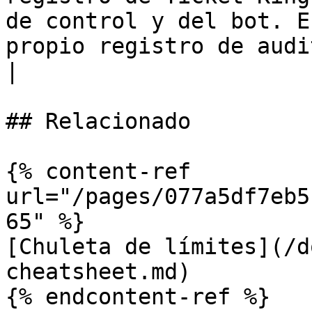
de control y del bot. E
propio registro de auditoría de Discord
|

## Relacionado

{% content-ref 
url="/pages/077a5df7eb5
65" %}

[Chuleta de límites](/d
cheatsheet.md)

{% endcontent-ref %}
