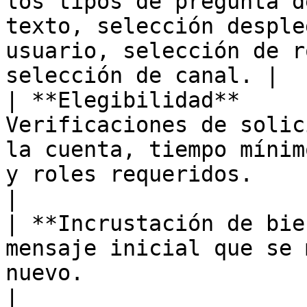
los tipos de pregunta d
texto, selección desple
usuario, selección de r
selección de canal. |

| **Elegibilidad**     
Verificaciones de solic
la cuenta, tiempo mínim
y roles requeridos.                                                  
|

| **Incrustación de bie
mensaje inicial que se 
nuevo.                                                                                                              
|
