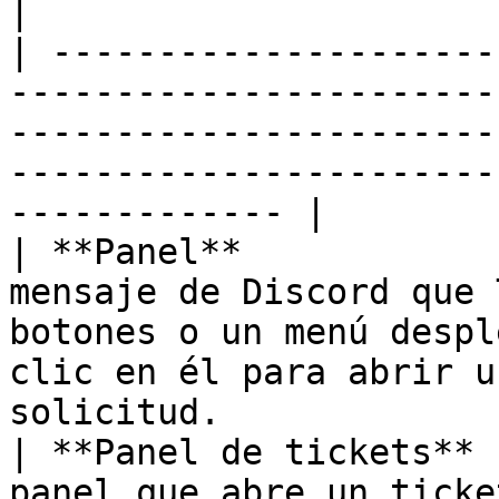
|

| ---------------------
-----------------------
-----------------------
-----------------------
------------- |

| **Panel**            
mensaje de Discord que 
botones o un menú despl
clic en él para abrir u
solicitud.              
| **Panel de tickets** 
panel que abre un ticke