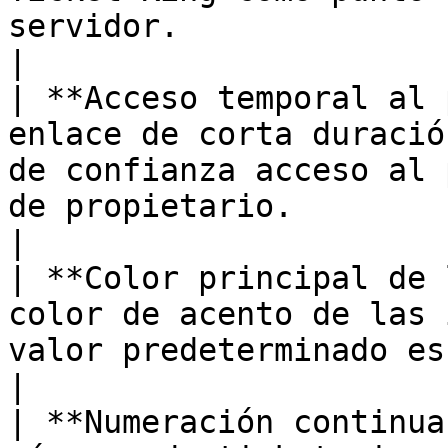
servidor.                                                              
|

| **Acceso temporal al 
enlace de corta duració
de confianza acceso al 
de propietario.                                                    
|

| **Color principal de 
color de acento de las 
valor predeterminado es #d4af37.                                                    
|

| **Numeración continua