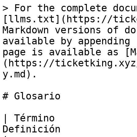
> For the complete docu
[llms.txt](https://tick
Markdown versions of do
available by appending 
page is available as [M
(https://ticketking.xyz
y.md).

# Glosario

| Término              
Definición                                                                                                                                                                