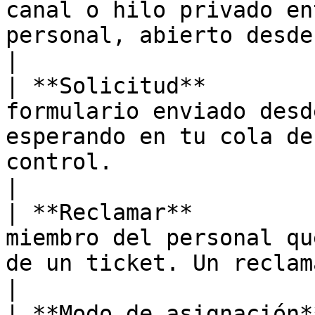
canal o hilo privado en
personal, abierto desde un panel.                                                      
|

| **Solicitud**        
formulario enviado desd
esperando en tu cola de
control.                                                               
|

| **Reclamar**         
miembro del personal qu
de un ticket. Un reclamante por ticket.                              
|

| **Modo de asignación*