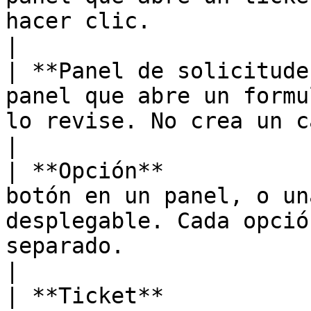
hacer clic.                                                                                                              
|

| **Panel de solicitude
panel que abre un formu
lo revise. No crea un canal.                                                                    
|

| **Opción**           
botón en un panel, o un
desplegable. Cada opció
separado.                                                                  
|

| **Ticket**           