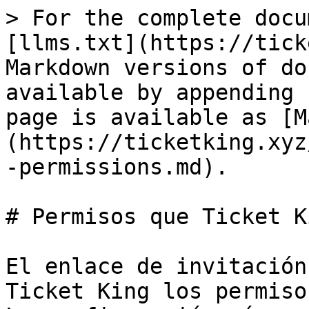
> For the complete documentation index, see [llms.txt](https://ticketking.xyz/docs/llms.txt). Markdown versions of documentation pages are available by appending `.md` to page URLs; this page is available as [Markdown](https://ticketking.xyz/docs/es/referencia/discord-permissions.md).

# Permisos que Ticket King necesita en Discord

El enlace de invitación recomendado otorga a Ticket King los permisos de Discord que necesita. La configuración más sencilla es usar ese enlace y dejar los permisos del bot tal como están.

{% hint style="info" %}
Usa el enlace de invitación recomendado: <https://ticketking.xyz/invite?via=docs>
{% endhint %}

## Para qué usa el bot cada permiso

La invitación recomendada incluye **Administrador** Como una comodidad, lo que cubre todo lo siguiente con una sola concesión. Si prefieres no otorgar Administrador, elimínalo después de invitar y concede estos permisos específicos en su lugar. El bot funciona igual.

| Permiso                                                | Por qué lo necesita Ticket King                                                                                                                                                                                                                                                                                                              |
| ------------------------------------------------------ | -------------------------------------------------------------------------------------------------------------------------------------------------------------------------------------------------------------------------------------------------------------------------------------------------------------------------------------------- |
| **Administrador**                                      | Incluido en la invitación recomendada por comodidad. Opcional. Puede sustituirse por los permisos específicos de abajo.                                                                                                                                                                                                                      |
| **Gestionar canales**                                  | Crear, renombrar y eliminar canales de tickets.                                                                                                                                                                                                                                                                                              |
| **Administrar roles**                                  | Establecer quién puede ver cada ticket, escribiendo el acceso por usuario y por rol en el canal.                                                                                                                                                                                                                                             |
| **Administrar mensajes**                               | Ordenar los mensajes del bot y eliminar un mensaje de panel cuando lo muevas o lo reenvíes.                                                                                                                                                                                                                                                  |
| **Administrar hilos**                                  | Cerrar tickets de hilo.                                                                                                                                                                                                                                                                                                                      |
| **Crear hilos públicos** y **Crear hilos privados**    | Crear tickets de hilo y hilos privados de personal.                                                                                                                                                                                                                                                                                          |
| **Enviar mensajes en hilos**                           | Responder dentro de tickets de hilo.                                                                                                                                                                                                                                                                                                         |
| **Ver canal**                                          | Leer canales de panel y canales de ticket.                                                                                                                                                                                                                                                                                                   |
| **Enviar mensajes**                                    | Publicar paneles y responder en tickets.                                                                                                                                                                                                                                                                                                     |
| **Incrustar enlaces**                                  | Mostrar los embeds del bot (mensajes de 