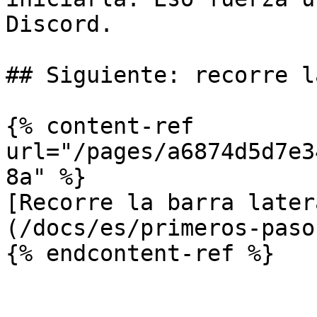
Discord.

## Siguiente: recorre l
{% content-ref 
url="/pages/a6874d5d7e3
8a" %}

[Recorre la barra later
(/docs/es/primeros-paso
{% endcontent-ref %}
