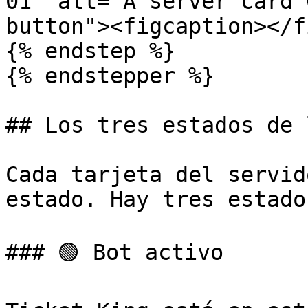
01" alt="A server card 
button"><figcaption></f
{% endstep %}

{% endstepper %}

## Los tres estados de 
Cada tarjeta del servid
estado. Hay tres estado
### 🟢 Bot activo
