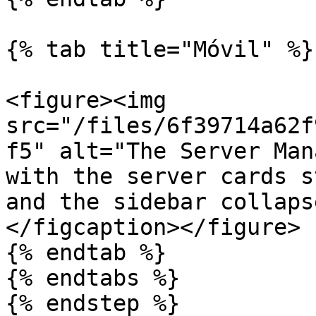
{% tab title="Móvil" %}

<figure><img 
src="/files/6f39714a62f
f5" alt="The Server Man
with the server cards s
and the sidebar collaps
</figcaption></figure>

{% endtab %}

{% endtabs %}

{% endstep %}
