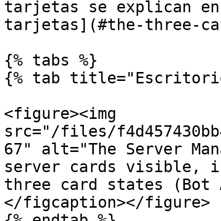
tarjetas se explican en
tarjetas](#the-three-ca
{% tabs %}

{% tab title="Escritori
<figure><img 
src="/files/f4d457430bb
67" alt="The Server Man
server cards visible, i
three card states (Bot 
</figcaption></figure>

{% endtab %}
