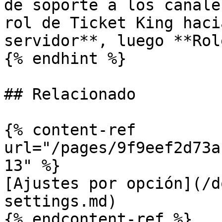
de soporte a los canale
rol de Ticket King haci
servidor**, luego **Rol
{% endhint %}

## Relacionado

{% content-ref 
url="/pages/9f9eef2d73a
13" %}

[Ajustes por opción](/d
settings.md)

{% endcontent-ref %}
