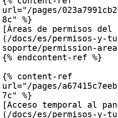
{% content-ref 
url="/pages/023a7991cb2
8c" %}

[Áreas de permisos del 
(/docs/es/permisos-y-tu
soporte/permission-area
{% endcontent-ref %}

{% content-ref 
url="/pages/a67415c7eeb
7c" %}

[Acceso temporal al pan
(/docs/es/permisos-y-tu