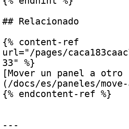
{% endhint %}

## Relacionado

{% content-ref 
url="/pages/caca183caac
33" %}

[Mover un panel a otro 
(/docs/es/paneles/move-
{% endcontent-ref %}

---
