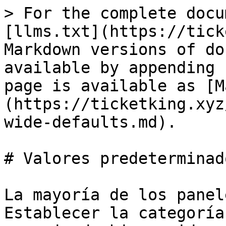
> For the complete documentation index, see [llms.txt](https://ticketking.xyz/docs/llms.txt). Markdown versions of documentation pages are available by appending `.md` to page URLs; this page is available as [Markdown](https://ticketking.xyz/docs/es/paneles/panel-wide-defaults.md).

# Valores predeterminados de todo el panel

La mayoría de los paneles tienen varias opciones. Establecer la categoría, el rol de soporte y el mensaje de bienvenida en cada una por separado es repetitivo. Los valores predeterminados para todo el panel te permiten establecer esos valores una sola vez a nivel de panel. Cada opción los hereda a menos que la sobrescribas.

Configúralos en el editor del panel, en la **Configuración del panel** sección (el icono de engranaje en la parte superior del panel derecho).

## Heredar o sobrescribir

Cada valor predeterminado del panel puede heredar la configuración correspondiente de todo el servidor desde la página de Ajustes, o ser sobrescrito con un valor que establezcas aquí. Cuando un campo hereda, el editor muestra una breve nota indicando qué valor de todo el servidor está usando.

Cada opción del panel puede entonces heredar el valor predeterminado del panel, recurrir al valor de todo el servidor o ser sobrescrita con su propio valor.

## Valores predeterminados del panel de tickets

| Campo                                                    | Descripción                                                                                                                                                                                                                                                                                                                                                                                                                                                                                                                                                                                                                                                                                                                                                                                                                                                                                                                                                                                                                                                                                                                                  | Predeterminado                                | ¿Es Premium?                                       |
| -------------------------------------------------------- | -------------------------------------------------------------------------------------------------------------------------------------------------------------------------------------------------------------------------------------------------------------------------------------------------------------------------------------------------------------------------------------------------------------------------------------------------------------------------------------------------------------------------------------------------------------------------------------------------------------------------------------------------------------------------------------------------------------------------------------------------------------------------------------------------------------------------------------------------------------------------------------------------------------------------------------------------------------------------------------------------------------------------------------------------------------------------------------------------------------------------------------------- | --------------------------------------------- | -------------------------------------------------- |
| **Categorías predeterminadas**                           | Categorías usadas por las opciones que heredan. Las categorías de todo el servidor también se aplican como desbordamiento.                                                                                                                                                                                                                                                                                                                                                                                                                                                                                                                                                                                                                                                                                                                                                                                                                                                                                                                                                                                                                   | Hereda la configuración del servidor          | No (gratis)                                        |
| **Roles de soporte predeterminados**                     | Roles que pueden ver y gestionar tickets desde este panel. Los roles de soporte de todo el servidor se aplican siempre además de eso.                                                                    