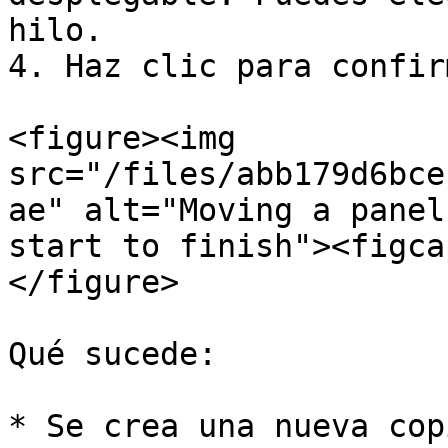
hilo.

4. Haz clic para confirm
<figure><img 
src="/files/abb179d6bce
ae" alt="Moving a panel
start to finish"><figca
</figure>

Qué sucede:

* Se crea una nueva cop