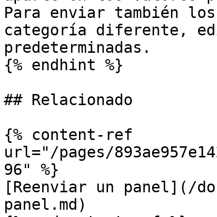
Para enviar también los
categoría diferente, ed
predeterminadas.

{% endhint %}

## Relacionado

{% content-ref 
url="/pages/893ae957e14
96" %}

[Reenviar un panel](/do
panel.md)
