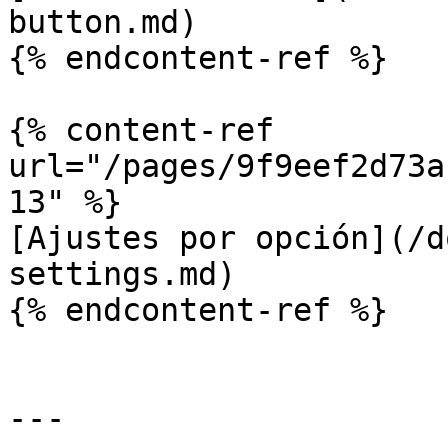
button.md)

{% endcontent-ref %}

{% content-ref 
url="/pages/9f9eef2d73a
13" %}

[Ajustes por opción](/d
settings.md)

{% endcontent-ref %}

---
