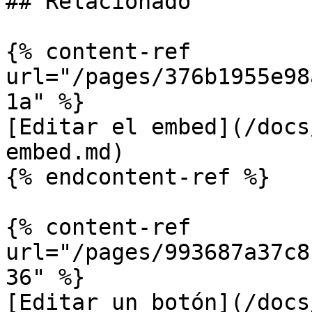
## Relacionado

{% content-ref 
url="/pages/376b1955e98
1a" %}

[Editar el embed](/docs
embed.md)

{% endcontent-ref %}

{% content-ref 
url="/pages/993687a37c8
36" %}

[Editar un botón](/docs