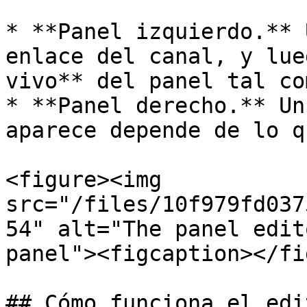
* **Panel izquierdo.** 
enlace del canal, y lue
vivo** del panel tal co
* **Panel derecho.** Un
aparece depende de lo q
<figure><img 
src="/files/10f979fd037
54" alt="The panel edit
panel"><figcaption></fi
## Cómo funciona el edit