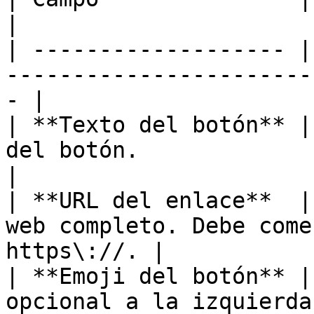
|

| ------------------- |
-----------------------
- |

| **Texto del botón** |
del botón.                                          
|

| **URL del enlace**  |
web completo. Debe come
https\://. |

| **Emoji del botón** |
opcional a la izquierda de la et