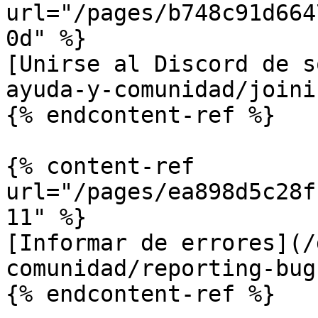
url="/pages/b748c91d664
0d" %}

[Unirse al Discord de s
ayuda-y-comunidad/joini
{% endcontent-ref %}

{% content-ref 
url="/pages/ea898d5c28f
11" %}

[Informar de errores](/
comunidad/reporting-bug
{% endcontent-ref %}
