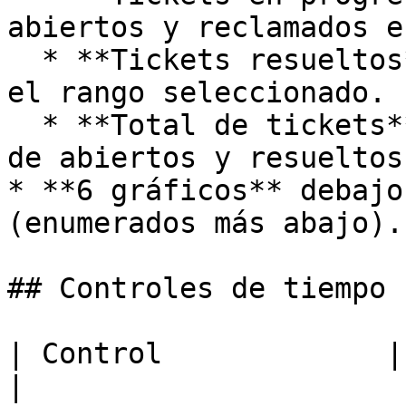
abiertos y reclamados e
  * **Tickets resueltos**, el número cerrados en 
el rango seleccionado.

  * **Total de tickets**, la suma de los recuentos 
de abiertos y resueltos.
* **6 gráficos** debajo
(enumerados más abajo).

## Controles de tiempo

| Control             | Opciones                                        
|
