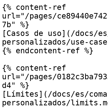
{% content-ref 
url="/pages/ce89440e742
7b" %}

[Casos de uso](/docs/es
personalizados/use-case
{% endcontent-ref %}

{% content-ref 
url="/pages/0182c3ba793
d4" %}

[Límites](/docs/es/coma
personalizados/limits.md