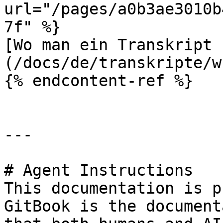
url="/pages/a0b3ae3010b
7f" %}

[Wo man ein Transkript 
(/docs/de/transkripte/w
{% endcontent-ref %}

---

# Agent Instructions

This documentation is p
GitBook is the document