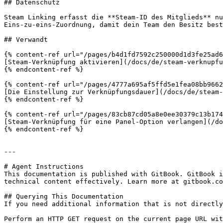
## Datenschutz

Steam Linking erfasst die **Steam-ID des Mitglieds** nu
Eins-zu-eins-Zuordnung, damit dein Team den Besitz best
## Verwandt

{% content-ref url="/pages/b4d1fd7592c250000d1d3fe25ad6
[Steam-Verknüpfung aktivieren](/docs/de/steam-verknupfu
{% endcontent-ref %}

{% content-ref url="/pages/4777a695af5ffd5e1fea08bb9662
[Die Einstellung zur Verknüpfungsdauer](/docs/de/steam-
{% endcontent-ref %}

{% content-ref url="/pages/83cb87cd05a8e0ee30379c13b174
[Steam-Verknüpfung für eine Panel-Option verlangen](/do
{% endcontent-ref %}

---

# Agent Instructions

This documentation is published with GitBook. GitBook i
technical content effectively. Learn more at gitbook.co
## Querying This Documentation

If you need additional information that is not directly
Perform an HTTP GET request on the current page URL wit