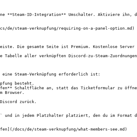
ne **Steam-ID-Integration** Umschalter. Aktiviere ihn, d
cs/de/steam-verknupfung/requiring-on-a-panel-option.md)

eiste. Die gesamte Seite ist Premium. Kostenlose Server 
e Tabelle aller verknüpften Discord-zu-Steam-Zuordnungen
 eine Steam-Verknüpfung erforderlich ist:

pfung besteht.

fen** Schaltfläche an, statt das Ticketformular zu öffne
m Browser.

Discord zurück.

` und in jedem Platzhalter platziert, den du im Format d
fen](/docs/de/steam-verknupfung/what-members-see.md)
