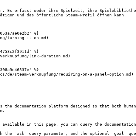
r. Es erfasst weder ihre Spielzeit, ihre Spielebibliothe
ätigen und das öffentliche Steam-Profil öffnen kann.

053a7ae0e2b2" %}

ng/turning-it-on.md)

4753c2f3911d" %}

verknupfung/link-duration.md)

308a9e46537e" %}

cs/de/steam-verknupfung/requiring-on-a-panel-option.md)

s the documentation platform designed so that both human
m.

 available in this page, you can query the documentation
h the `ask` query parameter, and the optional `goal` que