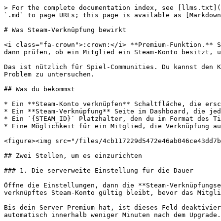
> For the complete documentation index, see [llms.txt](
`.md` to page URLs; this page is available as [Markdown
# Was Steam-Verknüpfung bewirkt

<i class="fa-crown">:crown:</i> **Premium-Funktion.** S
dann prüfen, ob ein Mitglied ein Steam-Konto besitzt, u
Das ist nützlich für Spiel-Communities. Du kannst den K
Problem zu untersuchen.

## Was du bekommst

* Ein **Steam-Konto verknüpfen** Schaltfläche, die ersc
* Ein **Steam-Verknüpfung** Seite im Dashboard, die jed
* Ein `{STEAM_ID}` Platzhalter, den du im Format des Ti
* Eine Möglichkeit für ein Mitglied, die Verknüpfung au
<figure><img src="/files/4cb117229d5472e46ab046ce43dd7b
## Zwei Stellen, um es einzurichten

### 1. Die serverweite Einstellung für die Dauer

Öffne die Einstellungen, dann die **Steam-Verknüpfungse
verknüpftes Steam-Konto gültig bleibt, bevor das Mitgli
Bis dein Server Premium hat, ist dieses Feld deaktivier
automatisch innerhalb weniger Minuten nach dem Upgrade.
