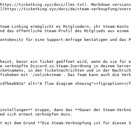
https://ticketking.xyz/docs/llms.txt). Markdown versions
](https://ticketking.xyz/docs/de/steam-verknupfung/overv
team Linking ermöglicht es Mitgliedern, ihr Steam-Konto 
nd das öffentliche Steam-Profil des Mitglieds aus einem 
ontobesitz für eine Support-Anfrage bestätigen und das P
heint, bevor ein Ticket geöffnet wird, wenn du sie für e
e verknüpfte Discord-zu-Steam-Zuordnung in deinem Server
cketnamens, in den Ticketnachrichten und in der Nachrich
fzuheben mit `/unlinksteam`. Das Team kann auch die Verk
cdfbeab82a" alt="A flow diagram showing"><figcaption></f
instellungen** Gruppe, dann das **Dauer der Steam-Verknü
ed sich erneut verknüpfen muss.

t mit dem Grund *"Die Steam-Verknüpfung ist für diesen S