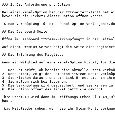
### 2. Die Anforderung pro Option

Bei einer Panel-Option hat der **Erweitert-Tab** hat ei
bevor sie die Tickets dieser Option öffnen können.

[Steam-Verknüpfung für eine Panel-Option verlangen](/do
## Die Dashboard-Seite

Öffne im Dashboard **Steam-Verknüpfung** in der Seitenl
Auf einem Premium-Server zeigt die Seite eine paginiert
## Die Erfahrung des Mitglieds

Wenn ein Mitglied auf eine Panel-Option klickt, für die
1. Der Bot prüft, ob bereits eine aktuelle Steam-Verknü
2. Wenn nicht, zeigt der Bot eine **Steam-Konto verknüp
3. Sie klicken darauf, und ein Link öffnet sich in ihre
4. Sie melden sich bei Steam an.

5. Die Verknüpfung wird gespeichert, und sie kehren zu 
6. Die Option öffnet das Ticket jetzt wie gewohnt.

Ihre Steam-ID wird dann im Eröffnungs-Embed `{STEAM_ID}
hast.

[Was Mitglieder sehen, wenn sie ihr Steam-Konto verknüp