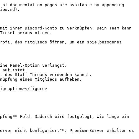
 of documentation pages are available by appending 
iew.md).

mit ihrem Discord-Konto zu verknüpfen. Dein Team kann 
Ticket heraus öffnen.

rofil des Mitglieds öffnen, um ein spielbezogenes 
ine Panel-Option verlangst.

 auflistet.

t des Staff-Threads verwenden kannst.

nüpfung eines Mitglieds aufheben.

igcaption></figure>

pfung** Feld. Dadurch wird festgelegt, wie lange ein 
erver nicht konfiguriert"*. Premium-Server erhalten es 