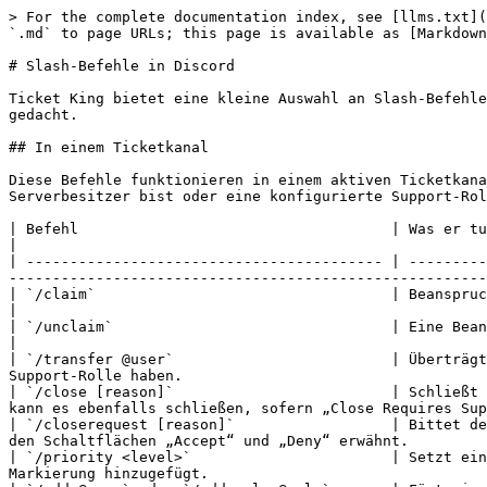
> For the complete documentation index, see [llms.txt](
`.md` to page URLs; this page is available as [Markdown
# Slash-Befehle in Discord

Ticket King bietet eine kleine Auswahl an Slash-Befehle
gedacht.

## In einem Ticketkanal

Diese Befehle funktionieren in einem aktiven Ticketkana
Serverbesitzer bist oder eine konfigurierte Support-Rol
| Befehl                                    | Was er tut                                                                                                                                                                                             
|

| ----------------------------------------- | ---------
-------------------------------------------------------
| `/claim`                                  | Beansprucht das Ticket. Die Wirkung hängt von deinem Claim-Modus ab.      
|

| `/unclaim`                                | Eine Beanspruchung freigeben.                                                                                                            
|

| `/transfer @user`                         | Überträgt
Support-Rolle haben.                                   
| `/close [reason]`                         | Schließt 
kann es ebenfalls schließen, sofern „Close Requires Sup
| `/closerequest [reason]`                  | Bittet de
den Schaltflächen „Accept“ und „Deny“ erwähnt.         
| `/priority <level>`                       | Setzt ein
Markierung hinzugefügt.                                