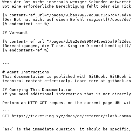
Wenn der Bot nicht innerhalb weniger Sekunden antwortet
Bot eine erforderliche Berechtigung fehlt oder ein Tick
{% content-ref url="/pages/91ba979627ed3a8c1c67d473ed7e
[Der Bot hat nicht auf einen Befehl reagiert](/docs/de/
{% endcontent-ref %}

## Verwandt

{% content-ref url="/pages/d19a2e8e8904945ee25af9f22dec
[Berechtigungen, die Ticket King in Discord benötigt](/
{% endcontent-ref %}

---

# Agent Instructions

This documentation is published with GitBook. GitBook i
technical content effectively. Learn more at gitbook.co
## Querying This Documentation

If you need additional information that is not directly
Perform an HTTP GET request on the current page URL wit
```

GET https://ticketking.xyz/docs/de/referenz/slash-comma
```

`ask` is the immediate question: it should be specific,