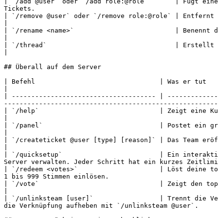
| `/add @user` oder `/add role:@role`       | Fügt eine
Tickets.                                               
| `/remove @user` oder `/remove role:@role` | Entfernt einen Benutzer oder eine Rolle. Du ka
|

| `/rename <name>`                          | Benennt den Ticketkanal um. Begrenzt auf 2 Umbenennungen pro 10 Minute
|

| `/thread`                                 | Erstellt einen privaten Thread für das Team, der an ein T
|

## Überall auf dem Server

| Befehl                                | Was er tut                                                                                                                                                                          
|

| ------------------------------------- | -------------
-------------------------------------------------------
| `/help`                               | Zeigt eine Kurzübersicht zu Ticket King und
|

| `/panel`                              | Postet ein grundlegendes Ticket-Panel i
|

| `/createticket @user [type] [reason]` | Das Team eröffnet ein Ticket im Namen
|

| `/quicksetup`                         | Ein interakti
Server verwalten. Jeder Schritt hat ein kurzes Zeitlimi
| `/redeem <votes>`                     | Löst deine to
1 bis 999 Stimmen einlösen.                            
| `/vote`                               | Zeigt den top.gg-Vote-Link und deine aktuelle Anza
|

| `/unlinksteam [user]`                 | Trennt die Ve
die Verknüpfung aufheben mit `/unlinksteam @user`.     