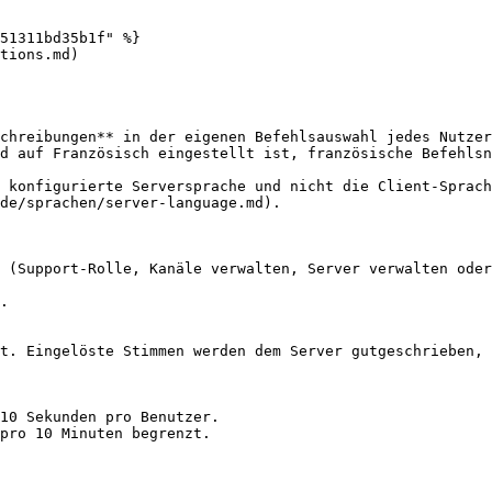
51311bd35b1f" %}

tions.md)

chreibungen** in der eigenen Befehlsauswahl jedes Nutzer
d auf Französisch eingestellt ist, französische Befehlsn
 konfigurierte Serversprache und nicht die Client-Sprach
de/sprachen/server-language.md).

 (Support-Rolle, Kanäle verwalten, Server verwalten oder
.

t. Eingelöste Stimmen werden dem Server gutgeschrieben, 
10 Sekunden pro Benutzer.

pro 10 Minuten begrenzt.
