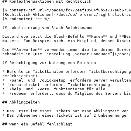
## Kontextmenüaktionen mit Rechtsklick

{% content-ref url="/pages/fc772eef10584f8b5a737e6b6754
[Rechtsklick-Aktionen](/docs/de/referenz/right-click-ac
{% endcontent-ref %}

## Lokalisierung von Slash-Befehlsnamen

Discord übersetzt die Slash-Befehls **Namen** und **Bes
Nutzers. Zum Beispiel sieht ein Mitglied, dessen Discor
Die **Antworten** verwenden immer die für deinen Server
behandelt in [Die Einstellung „Server Language“](/docs/
## Berechtigung zur Nutzung von Befehlen

* Befehle in Ticketkanälen erfordern Ticketberechtigung
berücksichtigt).

* `/panel` und `/quicksetup` erfordern Server verwalten
* `/createticket` erfordert Ticketberechtigung.

* `/help` und `/vote` funktionieren für alle.

* `/redeem` erfordert, dass du Mitglied des Servers bis
## Abklingzeiten

* Das Erstellen eines Tickets hat eine Abklingzeit von 
* Das Umbenennen eines Tickets ist auf 2 Umbenennungen 
## Wenn ein Befehl fehlschlägt
