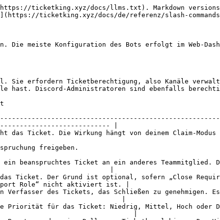
https://ticketking.xyz/docs/llms.txt). Markdown versions
](https://ticketking.xyz/docs/de/referenz/slash-commands
n. Die meiste Konfiguration des Bots erfolgt im Web-Dash
l. Sie erfordern Ticketberechtigung, also Kanäle verwalt
le hast. Discord-Administratoren sind ebenfalls berechti
     
--------------------------------------------------------
---------------------------- |

                                                                                                                           
                                                                   
 ein beanspruchtes Ticket an ein anderes Teammitglied. D
                            |

das Ticket. Der Grund ist optional, sofern „Close Requir
port Role“ nicht aktiviert ist. |

n Verfasser des Tickets, das Schließen zu genehmigen. Es
                               |

e Priorität für das Ticket: Niedrig, Mittel, Hoch oder D
                                  |
