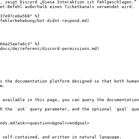
, zeigt Discord „Diese Interaktion ist fehlgeschlagen.“ 
et-Befehl außerhalb eines Ticketkanals verwendet wird.

37e97ce6a5b8" %}

fehlerbehebung/bot-didnt-respond.md)

04a25ae7a6c3" %}

docs/de/referenz/discord-permissions.md)

s the documentation platform designed so that both human
m.

 available in this page, you can query the documentation
h the `ask` query parameter, and the optional `goal` que
nds.md?ask=<question>&goal=<endgoal>

 self-contained, and written in natural language.
