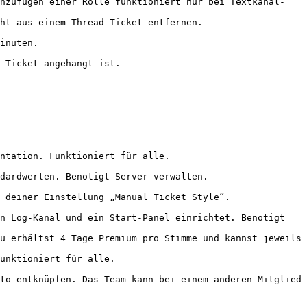
inzufügen einer Rolle funktioniert nur bei Textkanal-
                                                               
               
                                          
-------------------------------------------------------
                                                 
                                                         
                                                             
n Log-Kanal und ein Start-Panel einrichtet. Benötigt 
u erhältst 4 Tage Premium pro Stimme und kannst jeweils 
                                    
to entknüpfen. Das Team kann bei einem anderen Mitglied 