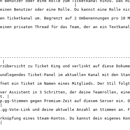
n Benutzer oder eine Rolle zum Ticketkanal hinzu. Das H
                                |

nnst eine Rolle nicht aus einem Thread-Ticket entfernen.                                       
n.                                                                                                                     
extkanal-Ticket angehängt ist.                                                                           
--------------------------------------------------------
 |

 verlinkt auf diese Dokumentation. Funktioniert für alle.                               
m aktuellen Kanal mit den Standardwerten. Benötigt Server verwalten.                
 eines Mitglieds. Der Stil folgt deiner Einstellung „Manual Ticket Style“.        
ver Assistent in 3 Schritten, der deine Teamrollen, eine
t. |

p.gg-Stimmen gegen Premium-Zeit auf diesem Server ein. D
|

hl an Stimmen an. Funktioniert für alle.                                                      
rknüpfung eines Steam-Kontos. Du kannst dein eigenes Kon
|
