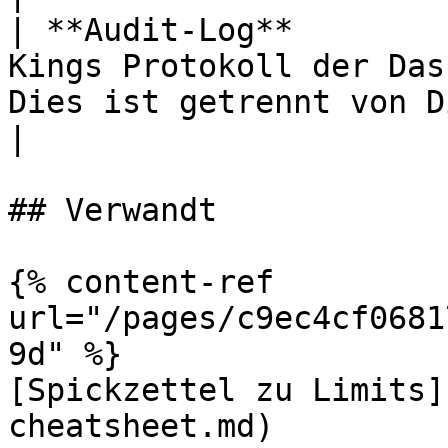
| **Audit-Log**        
Kings Protokoll der Das
Dies ist getrennt von Discords eigenem Audit-Log.  
|

## Verwandt

{% content-ref 
url="/pages/c9ec4cf0681
9d" %}

[Spickzettel zu Limits]
cheatsheet.md)
