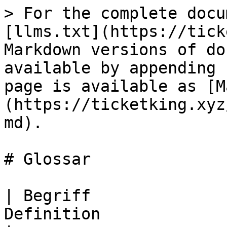
> For the complete docu
[llms.txt](https://tick
Markdown versions of do
available by appending 
page is available as [M
(https://ticketking.xyz
md).

# Glossar

| Begriff              
Definition                                                                                                                                                            