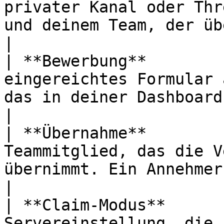
privater Kanal oder Thr
und deinem Team, der über ein Panel geöffnet wird. 
|

| **Bewerbung**        
eingereichtes Formular 
das in deiner Dashboard-Prüfwarteschlange wartet.   
|

| **Übernahme**        
Teammitglied, das die V
übernimmt. Ein Annehmer pro Ticket.                                      
|

| **Claim-Modus**      
Servereinstellung, die 