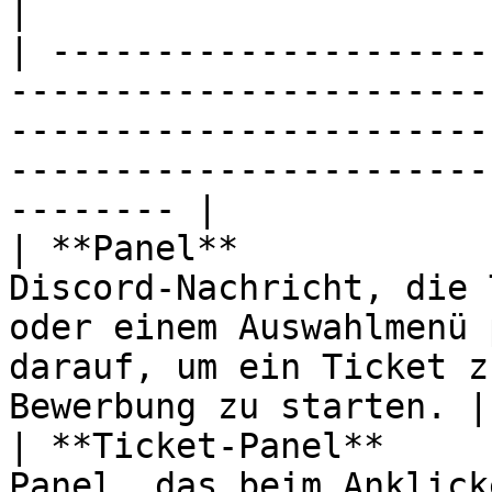
|

| ---------------------
-----------------------
-----------------------
-----------------------
-------- |

| **Panel**            
Discord-Nachricht, die 
oder einem Auswahlmenü 
darauf, um ein Ticket z
Bewerbung zu starten. |

| **Ticket-Panel**     
Panel, das beim Anklick