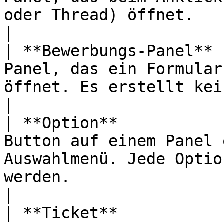
oder Thread) öffnet.                                                                                            
|

| **Bewerbungs-Panel** 
Panel, das ein Formular
öffnet. Es erstellt keinen Kanal.                                            
|

| **Option**           
Button auf einem Panel 
Auswahlmenü. Jede Optio
werden.                                                       
|

| **Ticket**           