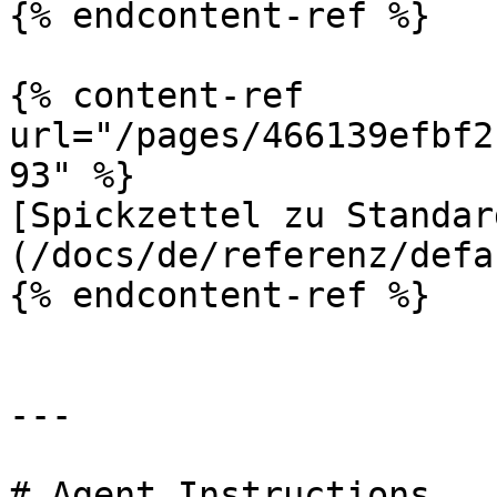
{% endcontent-ref %}

{% content-ref 
url="/pages/466139efbf2
93" %}

[Spickzettel zu Standar
(/docs/de/referenz/defa
{% endcontent-ref %}

---

# Agent Instructions
