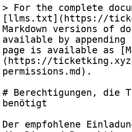
> For the complete documentation index, see [llms.txt](https://ticketking.xyz/docs/llms.txt). Markdown versions of documentation pages are available by appending `.md` to page URLs; this page is available as [Markdown](https://ticketking.xyz/docs/de/referenz/discord-permissions.md).

# Berechtigungen, die Ticket King in Discord benötigt

Der empfohlene Einladungslink gewährt Ticket King die Discord-Berechtigungen, die es benötigt. Die einfachste Einrichtung ist, diesen Link zu verwenden und die Berechtigungen des Bots unverändert zu lassen.

{% hint style="info" %}
Verwende den empfohlenen Einladungslink: <https://ticketking.xyz/invite?via=docs>
{% endhint %}

## Wofür der Bot jede Berechtigung verwendet

Die empfohlene Einladung enthält **Administrator** der Einfachheit halber, wodurch alles unten mit einer einzigen Gewährung abgedeckt wird. Wenn du lieber keine Administrator-Berechtigung vergeben möchtest, entferne sie nach der Einladung und gewähre stattdessen diese spezifischen Berechtigungen. Der Bot funktioniert genauso.

| Berechtigung                                                        | Warum Ticket King sie benötigt                                                                                                                                                                                                                                                                                                                    |
| ------------------------------------------------------------------- | ------------------------------------------------------------------------------------------------------------------------------------------------------------------------------------------------------------------------------------------------------------------------------------------------------------------------------------------------- |
| **Administrator**                                                   | Der Einfachheit halber in der empfohlenen Einladung enthalten. Optional. Kann durch die spezifischen Berechtigungen unten ersetzt werden.                                                                                                                                                                                                         |
| **Kanäle verwalten**                                                | Ticket-Kanäle erstellen, umbenennen und löschen.                                                                                                                                                                                                                                                                                                  |
| **Rollen verwalten**                                                | Festlegen, wer jedes Ticket sehen kann, indem Zugriffsrechte pro Benutzer und pro Rolle am Kanal gesetzt werden.                                                                                                                                                                                                                                  |
| **Nachrichten verwalten**                                           | Bot-Nachrichten aufräumen und eine Panel-Nachricht entfernen, wenn du sie verschiebst oder erneut sendest.                                                                                                                                                                                                                                        |
| **Threads verwalten**                                               | Thread-Tickets schließen.                                                                                                                                                                                                                                                                                                                         |
| **Öffentliche Threads erstellen** und **Private Threads erstellen** | Thread-Tickets und private Staff-Threads erstellen.                                                                                                                                                                                                                                                                                               |
| **Nachrichten in Threads senden**                                   | Innerhalb von Thread-Tickets antworten.                                                                                                                                                                                                                                                                                                           |
| **Kanal ansehen**                                                   | Panel-Kanäle und Ticket-Kanäle lesen.                                                                                                                                                                                                                                                                                                             |
| **Nachrichten senden**                                              | Panels posten und in Tickets antworten.                                                                                                              