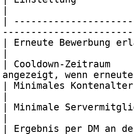
|

| ---------------------
-----------------------
| Erneute Bewerbung erlauben      | Ein                 
|

| Cooldown-Zeitraum    
angezeigt, wenn erneute
| Minimales Kontenalter           | Keine            
|

| Minimale Servermitgliedschaft   | Keine            
|

| Ergebnis per DM an den Bewerber | Ein                 