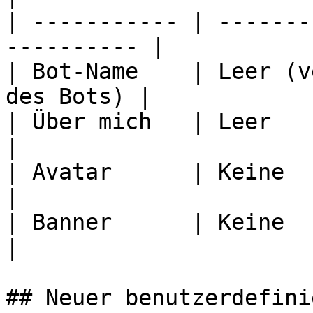
| ----------- | -------
---------- |

| Bot-Name    | Leer (v
des Bots) |

| Über mich   | Leer                                         
|

| Avatar      | Keine                                        
|

| Banner      | Keine                                        
|

## Neuer benutzerdefini