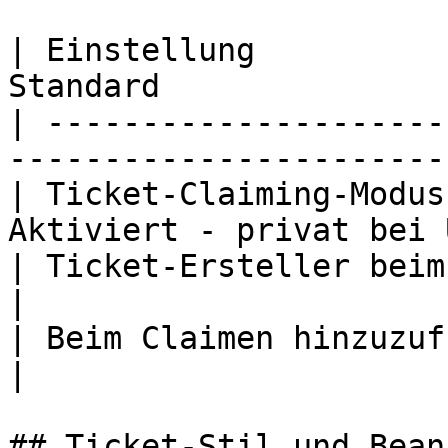
| Einstellung          
Standard               
| ---------------------
------------------------
| Ticket-Claiming-Modus
Aktiviert - privat bei 
| Ticket-Ersteller beim Claimen anping
|

| Beim Claimen hinzuzufügende Rollen
|

## Ticket-Stil und Bean