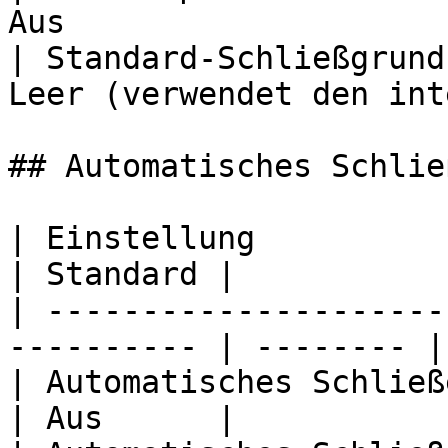
Aus                    
| Standard-Schließgrund
Leer (verwendet den int
## Automatisches Schlie
| Einstellung                                                
| Standard |

| ---------------------
---------- | -------- |

| Automatisches Schließen beim Verl
| Aus      |
