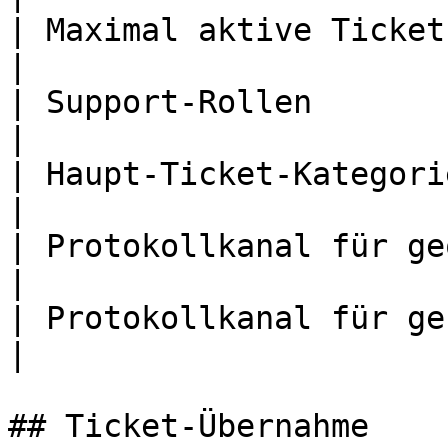
| Maximal aktive Tickets pro N
|

| Support-Rollen           
|

| Haupt-Ticket-Kategorien  
|

| Protokollkanal für geöffn
|

| Protokollkanal für geschl
|

## Ticket-Übernahme
