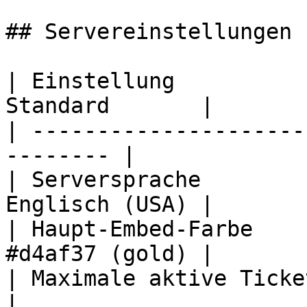
## Servereinstellungen 
| Einstellung          
Standard       |

| ---------------------
-------- |

| Serversprache        
Englisch (USA) |

| Haupt-Embed-Farbe    
#d4af37 (gold) |

| Maximale aktive Tickets    
|
