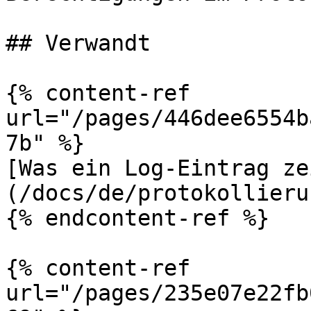
## Verwandt

{% content-ref 
url="/pages/446dee6554b
7b" %}

[Was ein Log-Eintrag ze
(/docs/de/protokollieru
{% endcontent-ref %}

{% content-ref 
url="/pages/235e07e22fb