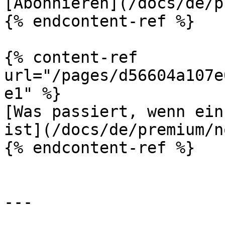
[Abonnieren](/docs/de/p
{% endcontent-ref %}

{% content-ref 
url="/pages/d56604a107e
e1" %}

[Was passiert, wenn ein
ist](/docs/de/premium/n
{% endcontent-ref %}

---
