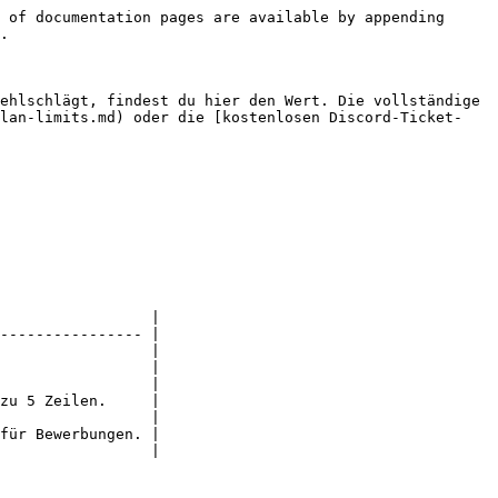
 of documentation pages are available by appending 
.

ehlschlägt, findest du hier den Wert. Die vollständige 
plan-limits.md) oder die [kostenlosen Discord-Ticket-
                 |

---------------- |

                 |

                 |

                 |

zu 5 Zeilen.     |

                 |

für Bewerbungen. |

                 |
