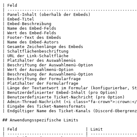
| Feld                                                 
| -----------------------------------------------------
| Panel-Inhalt (oberhalb der Embeds)                   
| Embed-Titel                                          
| Embed-Beschreibung                                   
| Name des Embed-Felds                                 
| Wert des Embed-Felds                                 
| Footer-Text des Embeds                               
| Name des Embed-Autors                                
| Gesamte Zeichenlänge des Embeds                      
| Schaltflächenbeschriftung                            
| URL der Link-Schaltfläche                            
| Platzhalter des Auswahlmenüs                         
| Beschriftung der Auswahlmenü-Option                  
| Wert der Auswahlmenü-Option                          
| Beschreibung der Auswahlmenü-Option                  
| Beschriftung der Formularfrage                       
| Platzhalter der Formularfrage                        
| Länge der Textantwort im Formular (konfigurierbar, St
| Benutzerdefinierter Embed-Inhalt (pro Option)        
| Benutzerdefinierte Ticket-Nachricht (pro Option)     
| Admin-Thread-Nachricht (<i class="fa-crown">:crown:</
| Eingabe des Ticket-Namensformats                     
| Endgültiger Name des Ticket-Kanals (Discord-Obergrenz
## Anwendungsspezifische Limits

| Feld                            | Limit              
| ------------------------------- | -------------------