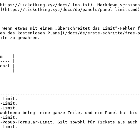
https://ticketking.xyz/docs/llms.txt). Markdown versions
](https://ticketking.xyz/docs/de/panels/panel-limits.md)
 Wenn etwas mit einem „überschreitet das Limit“-Fehler f
en des kostenlosen Plans](/docs/de/erste-schritte/free-
ite zu gewähren.

m    |

---- |

enzt |

     |

                                                        
--------------------------------------------------------
-Limit.                                                 
-Limit.                                                 
-Limit.                                                 
wahlmenü belegt eine ganze Zeile, und ein Panel hat bis 
-Limit.                                                 
-Popup-Formular-Limit. Gilt sowohl für Tickets als auch 
-Limit.                                                 