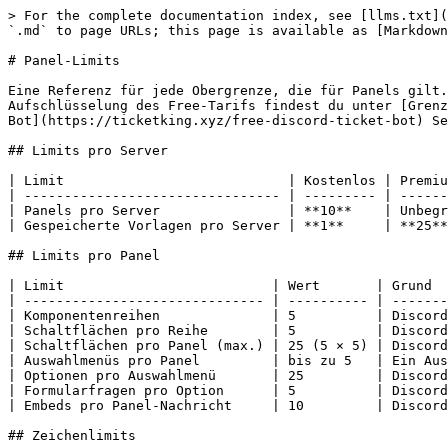
> For the complete documentation index, see [llms.txt](
`.md` to page URLs; this page is available as [Markdown
# Panel-Limits

Eine Referenz für jede Obergrenze, die für Panels gilt.
Aufschlüsselung des Free-Tarifs findest du unter [Grenz
Bot](https://ticketking.xyz/free-discord-ticket-bot) Se
## Limits pro Server

| Limit                            | Kostenlos | Premiu
| -------------------------------- | --------- | ------
| Panels pro Server                | **10**    | Unbegr
| Gespeicherte Vorlagen pro Server | **1**     | **25**
## Limits pro Panel

| Limit                          | Wert       | Grund  
| ------------------------------ | ---------- | -------
| Komponentenreihen              | 5          | Discord
| Schaltflächen pro Reihe        | 5          | Discord
| Schaltflächen pro Panel (max.) | 25 (5 × 5) | Discord
| Auswahlmenüs pro Panel         | bis zu 5   | Ein Aus
| Optionen pro Auswahlmenü       | 25         | Discord
| Formularfragen pro Option      | 5          | Discord
| Embeds pro Panel-Nachricht     | 10         | Discord
## Zeichenlimits
