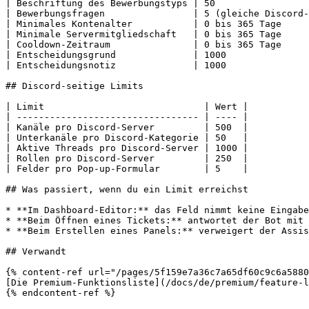
| Beschriftung des Bewerbungstyps | 50                 
| Bewerbungsfragen                | 5 (gleiche Discord-
| Minimales Kontenalter           | 0 bis 365 Tage     
| Minimale Servermitgliedschaft   | 0 bis 365 Tage     
| Cooldown-Zeitraum               | 0 bis 365 Tage     
| Entscheidungsgrund              | 1000               
| Entscheidungsnotiz              | 1000               
## Discord-seitige Limits

| Limit                             | Wert |

| --------------------------------- | ---- |

| Kanäle pro Discord-Server         | 500  |

| Unterkanäle pro Discord-Kategorie | 50   |

| Aktive Threads pro Discord-Server | 1000 |

| Rollen pro Discord-Server         | 250  |

| Felder pro Pop-up-Formular        | 5    |

## Was passiert, wenn du ein Limit erreichst

* **Im Dashboard-Editor:** das Feld nimmt keine Eingabe
* **Beim Öffnen eines Tickets:** antwortet der Bot mit 
* **Beim Erstellen eines Panels:** verweigert der Assis
## Verwandt

{% content-ref url="/pages/5f159e7a36c7a65df60c9c6a5880
[Die Premium-Funktionsliste](/docs/de/premium/feature-l
{% endcontent-ref %}
