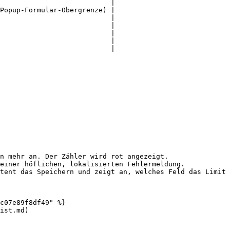
                           |

Popup-Formular-Obergrenze) |

                           |

                           |

                           |

                           |

                           |

n mehr an. Der Zähler wird rot angezeigt.

einer höflichen, lokalisierten Fehlermeldung.

tent das Speichern und zeigt an, welches Feld das Limit 
c07e89f8df49" %}

ist.md)
