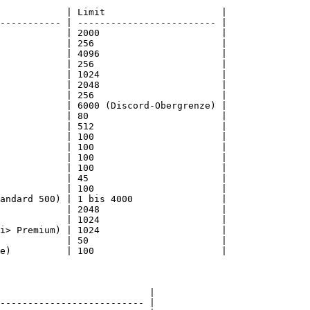
            | Limit                     |

----------- | ------------------------- |

            | 2000                      |

            | 256                       |

            | 4096                      |

            | 256                       |

            | 1024                      |

            | 2048                      |

            | 256                       |

            | 6000 (Discord-Obergrenze) |

            | 80                        |

            | 512                       |

            | 100                       |

            | 100                       |

            | 100                       |

            | 100                       |

            | 45                        |

            | 100                       |

andard 500) | 1 bis 4000                |

            | 2048                      |

            | 1024                      |

i> Premium) | 1024                      |

            | 50                        |

e)          | 100                       |

                           |

-------------------------- |
