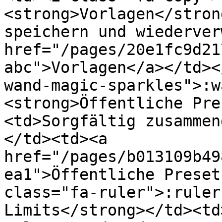
<strong>Vorlagen</stron
speichern und wiederver
href="/pages/20e1fc9d21
abc">Vorlagen</a></td><
wand-magic-sparkles">:w
<strong>Öffentliche Pre
<td>Sorgfältig zusammen
</td><td><a 
href="/pages/b013109b49
ea1">Öffentliche Preset
class="fa-ruler">:ruler
Limits</strong></td><td