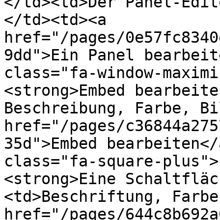
</td><td>Der Panel-Edit
</td><td><a 
href="/pages/0e57fc8340
9dd">Ein Panel bearbeit
class="fa-window-maximi
<strong>Embed bearbeite
Beschreibung, Farbe, Bi
href="/pages/c36844a275
35d">Embed bearbeiten</
class="fa-square-plus">
<strong>Eine Schaltfläc
<td>Beschriftung, Farbe
href="/pages/644c8b692a