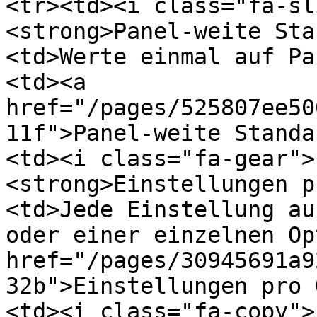
<tr><td><i class="fa-sl
<strong>Panel-weite Sta
<td>Werte einmal auf Pa
<td><a 
href="/pages/525807ee50
11f">Panel-weite Standa
<td><i class="fa-gear">
<strong>Einstellungen p
<td>Jede Einstellung au
oder einer einzelnen Op
href="/pages/30945691a9
32b">Einstellungen pro 
<td><i class="fa-copy">