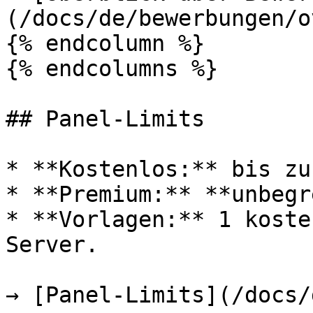
(/docs/de/bewerbungen/o
{% endcolumn %}

{% endcolumns %}

## Panel-Limits

* **Kostenlos:** bis zu
* **Premium:** **unbegr
* **Vorlagen:** 1 koste
Server.

→ [Panel-Limits](/docs/