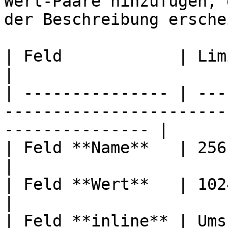
Wert-Paare hinzufügen, 
der Beschreibung ersche
| Feld            | Limit                                                                                  
|

| --------------- | ---
-----------------------
--------------- |

| Feld **Name**   | 256 Zeichen                                                       
|

| Feld **Wert**   | 1024 Zeichen                                                   
|

| Feld **inline** | Ums