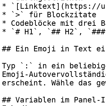
* `[Linktext](https://u
* `>` für Blockzitate

* Codeblöcke mit drei B
* `# H1`, `## H2`, `###
## Ein Emoji in Text ei
Typ `:` in ein beliebig
Emoji-Autovervollständi
erscheint. Wähle das ge
## Variablen im Panel-I