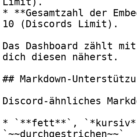
Limit).

* **Gesamtzahl der Embe
10 (Discords Limit).

Das Dashboard zählt mit
dich diesen näherst.

## Markdown-Unterstützu
Discord-ähnliches Markd
* `**fett**`, `*kursiv*
`~~durchgestrichen~~`
