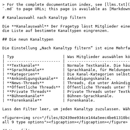
> For the complete documentation index, see [llms.txt](
`.md` to page URLs; this page is available as [Markdown
# Kanalauswahl nach Kanaltyp filtern

Die **Kanalauswahl** Der Fragetyp lässt Mitglieder eine
die Liste auf bestimmte Kanaltypen eingrenzen.

## Die neun Kanaltypen

Die Einstellung „Nach Kanaltyp filtern“ ist eine Mehrfa
| Typ                     | Was Mitglieder auswählen kö
| ----------------------- | ---------------------------
| **Textkanäle**          | Normale Textkanäle. Die häu
| **Sprachkanäle**        | Sprachkanäle, für Meldungen
| **Kategorien**          | Die Kanal-Kategorien selbst
| **Ankündigungskanäle**  | Ankündigungskanäle.        
| **News-Threads**        | Threads, die unter Ankündig
| **Öffentliche Threads** | Öffentliche Threads unter T
| **Private Threads**     | Private Threads unter Textk
| **Bühnenkanäle**        | Bühnen-Sprachkanäle.       
| **Forenkanäle**         | Forenkanäle.               
Lass den Filter leer, um jeden Kanaltyp zuzulassen. Wäh
<figure><img src="/files/82439ee934ce144a5eec4be61310bc
all 9 type options"><figcaption></figcaption></figure>
