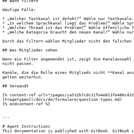
## Wann filtern

Häufige Fälle:

* „Welcher Textkanal ist defekt?“ Wähle nur Textkanäle.

* „In welchem Sprachkanal liegt das Problem?“ Wähle Spr
* „Welcher Thread ist das Problem?“ Wähle öffentliche T
* „Welche Kategorie braucht den neuen Kanal?“ Wähle nur
Durch das Filtern wählen Mitglieder nicht den falschen 
## Was Mitglieder sehen

Wenn ein Filter angewendet ist, zeigt die Kanalauswahl 
nicht passen.

Kanäle, die die Rolle eines Mitglieds nicht **Kanal ans
gelten weiterhin.

## Verwandt

{% content-ref url="/pages/ca532b7cdc31fe4e013fe486c432
[Fragetypen](/docs/de/formulare/question-types.md)

{% endcontent-ref %}

---

# Agent Instructions

This documentation is published with GitBook. GitBook i