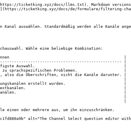
https://ticketking.xyz/docs/llms.txt). Markdown versions
](https://ticketking.xyz/docs/de/formulare/filtering-cha
n Kanal auswählen. Standardmäßig werden alle Kanäle ange
chauswahl. Wähle eine beliebige Kombination:

nnen                                                 |

---------------------------------------------------- |

figste Auswahl.                                      |

 zu sprachspezifischen Problemen.                    |

, also die Überschriften, nicht die Kanäle darunter. |

                                                     |

ungskanälen erstellt wurden.                         |

extkanälen.                                          |

anälen.                                              |

                                                     |

                                                     |

le einen oder mehrere aus, um ihn einzuschränken.

c1fd880a9b" alt="The Channel Select question editor with