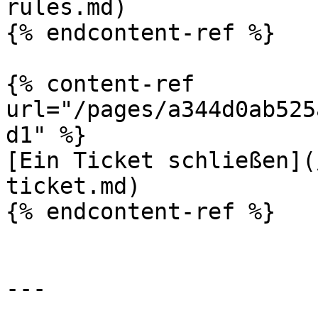
rules.md)

{% endcontent-ref %}

{% content-ref 
url="/pages/a344d0ab525
d1" %}

[Ein Ticket schließen](
ticket.md)

{% endcontent-ref %}

---
