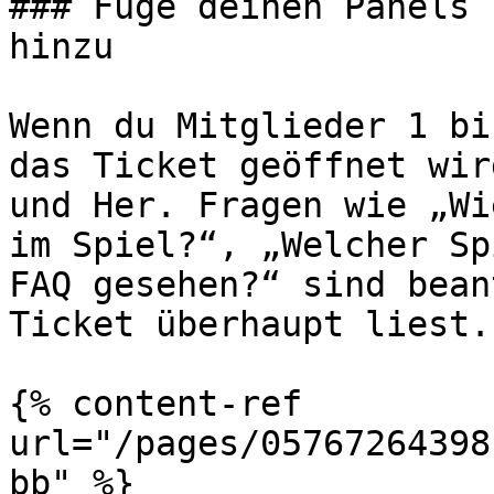
### Füge deinen Panels 
hinzu

Wenn du Mitglieder 1 bi
das Ticket geöffnet wir
und Her. Fragen wie „Wi
im Spiel?“, „Welcher Sp
FAQ gesehen?“ sind bean
Ticket überhaupt liest.

{% content-ref 
url="/pages/05767264398
bb" %}
