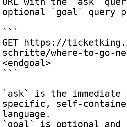
URL with the `ask` quer
optional `goal` query p
```

GET https://ticketking.
schritte/where-to-go-ne
<endgoal>

```

`ask` is the immediate 
specific, self-containe
language.

`goal` is optional and 