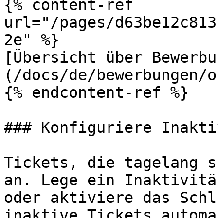
{% content-ref 
url="/pages/d63be12c813
2e" %}

[Übersicht über Bewerbu
(/docs/de/bewerbungen/o
{% endcontent-ref %}

### Konfiguriere Inakti
Tickets, die tagelang s
an. Lege ein Inaktivitä
oder aktiviere das Schl
inaktive Tickets automa