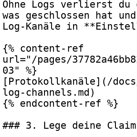
Ohne Logs verlierst du 
was geschlossen hat und
Log-Kanäle in **Einstel
{% content-ref 
url="/pages/37782a46bb8
03" %}

[Protokollkanäle](/docs
log-channels.md)

{% endcontent-ref %}

### 3. Lege deine Claim