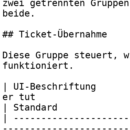
zwei getrennten Gruppen
beide.

## Ticket-Übernahme

Diese Gruppe steuert, w
funktioniert.

| UI-Beschriftung      
er tut                                                                                                        
| Standard             
| ---------------------
-----------------------