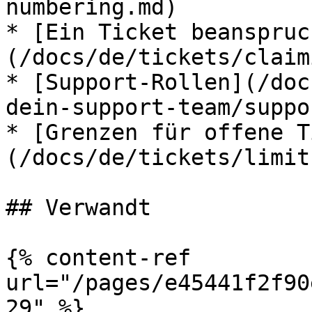
numbering.md)

* [Ein Ticket beanspruc
(/docs/de/tickets/claim
* [Support-Rollen](/doc
dein-support-team/suppo
* [Grenzen für offene T
(/docs/de/tickets/limit
## Verwandt

{% content-ref 
url="/pages/e45441f2f90
29" %}
