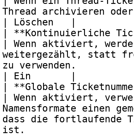
| Wenn ein Thread-Ticke
Thread archivieren oder löschen.                                                                                
| Löschen   |

| **Kontinuierliche Ticketnu
| Wenn aktiviert, werde
weitergezählt, statt fr
zu verwenden.                                                                                       
| Ein       |

| **Globale Ticketnummerierung**    
| Wenn aktiviert, verwe
Namensformate einen gem
dass die fortlaufende T
ist.                                                        