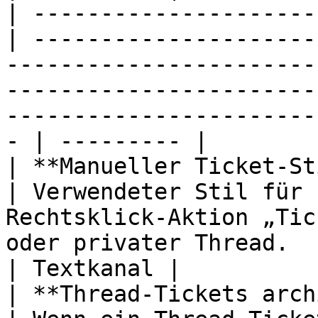
| ---------------------
| ---------------------
-----------------------
-----------------------
-----------------------
- | --------- |

| **Manueller Ticket-Stil**               
| Verwendeter Stil für 
Rechtsklick-Aktion „Tic
oder privater Thread.                                                                                     
| Textkanal |

| **Thread-Tickets archivieren**    