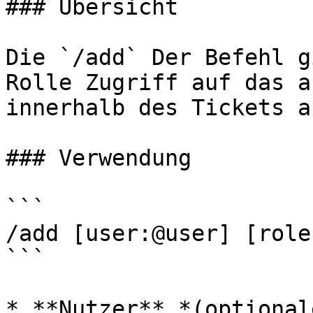
### Übersicht

Die `/add` Der Befehl g
Rolle Zugriff auf das a
innerhalb des Tickets au
### Verwendung

```

/add [user:@user] [role
```

* **Nutzer** *(optional