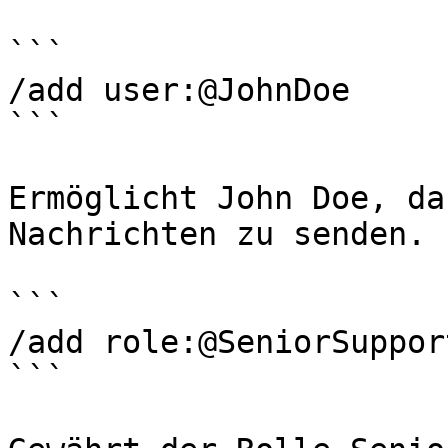
```

/add user:@JohnDoe

```

Ermöglicht John Doe, da
Nachrichten zu senden.

```

/add role:@SeniorSupport
```
