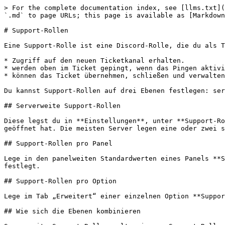
> For the complete documentation index, see [llms.txt](
`.md` to page URLs; this page is available as [Markdown
# Support-Rollen

Eine Support-Rolle ist eine Discord-Rolle, die du als T
* Zugriff auf den neuen Ticketkanal erhalten.

* werden oben im Ticket gepingt, wenn das Pingen aktivi
* können das Ticket übernehmen, schließen und verwalten
Du kannst Support-Rollen auf drei Ebenen festlegen: ser
## Serverweite Support-Rollen

Diese legst du in **Einstellungen**, unter **Support-Ro
geöffnet hat. Die meisten Server legen eine oder zwei s
## Support-Rollen pro Panel

Lege in den panelweiten Standardwerten eines Panels **S
festlegt.

## Support-Rollen pro Option

Lege im Tab „Erweitert“ einer einzelnen Option **Suppor
## Wie sich die Ebenen kombinieren
