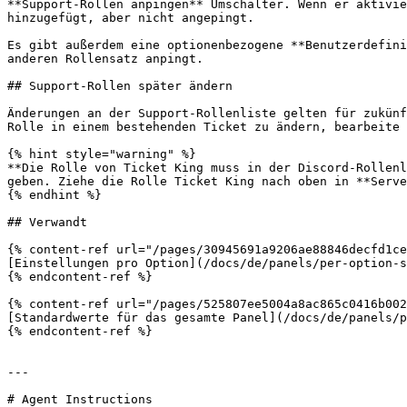
**Support-Rollen anpingen** Umschalter. Wenn er aktivie
hinzugefügt, aber nicht angepingt.

Es gibt außerdem eine optionenbezogene **Benutzerdefini
anderen Rollensatz anpingt.

## Support-Rollen später ändern

Änderungen an der Support-Rollenliste gelten für zukünf
Rolle in einem bestehenden Ticket zu ändern, bearbeite 
{% hint style="warning" %}

**Die Rolle von Ticket King muss in der Discord-Rollenl
geben. Ziehe die Rolle Ticket King nach oben in **Serve
{% endhint %}

## Verwandt

{% content-ref url="/pages/30945691a9206ae88846decfd1ce
[Einstellungen pro Option](/docs/de/panels/per-option-s
{% endcontent-ref %}

{% content-ref url="/pages/525807ee5004a8ac865c0416b002
[Standardwerte für das gesamte Panel](/docs/de/panels/p
{% endcontent-ref %}

---

# Agent Instructions
