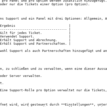
 pro Panel und pro Option werden zusätzlich hinzugefügt.
oder nur die Tickets einer Option (pro Option).

ns Support und ein Panel mit drei Optionen: Allgemein, A
Ergebnis                            |

----------------------------------- |

Gilt für jedes Ticket.              |

Verwendet Support.                  |

Erhält Support und Abrechnung.      |

Erhält Support und Partnerschaften. |

wohl Support als auch Partnerschaften hinzugefügt und an
n, zu schließen und zu verwalten, wenn eine dieser Aussa
oder Server verwalten.

t.

Eine Support-Rolle pro Option verwaltet nur die Tickets,
fnet wird, wird gesteuert durch **Einstellungen**, unter