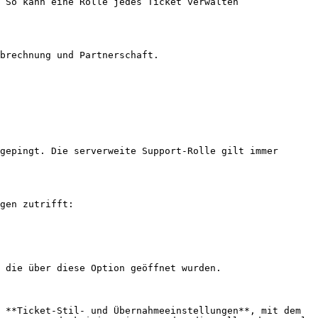
 So kann eine Rolle jedes Ticket verwalten 
brechnung und Partnerschaft.

gepingt. Die serverweite Support-Rolle gilt immer 
gen zutrifft:

 die über diese Option geöffnet wurden.

 **Ticket-Stil- und Übernahmeeinstellungen**, mit dem 