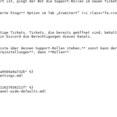
rt ist, pingt der Bot die Support-Rollen im neuen Ticket
erte Pings** Option im Tab „Erweitert“ (<i class="fa-cro
tige Tickets. Tickets, die bereits geöffnet sind, behalt
in Discord die Berechtigungen dieses Kanals.

iste über deinen Support-Rollen stehen,** sonst kann der
reinstellungen**, dann **Rollen**.

a9569a9a732b" %}

ettings.md)

11627036211f" %}

anel-wide-defaults.md)
