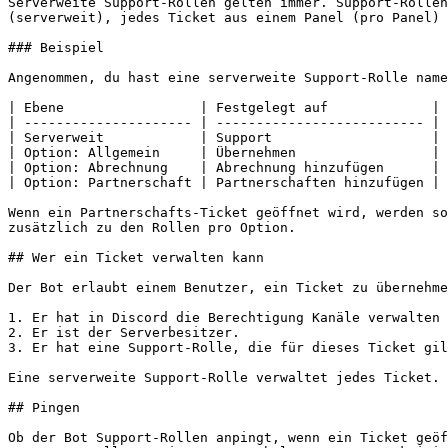
Serverweite Support-Rollen gelten immer. Support-Rollen
(serverweit), jedes Ticket aus einem Panel (pro Panel) 
### Beispiel

Angenommen, du hast eine serverweite Support-Rolle name
| Ebene                 | Festgelegt auf             | 
| --------------------- | -------------------------- | 
| Serverweit            | Support                    | 
| Option: Allgemein     | Übernehmen                 | 
| Option: Abrechnung    | Abrechnung hinzufügen      | 
| Option: Partnerschaft | Partnerschaften hinzufügen | 
Wenn ein Partnerschafts-Ticket geöffnet wird, werden so
zusätzlich zu den Rollen pro Option.

## Wer ein Ticket verwalten kann

Der Bot erlaubt einem Benutzer, ein Ticket zu übernehme
1. Er hat in Discord die Berechtigung Kanäle verwalten 
2. Er ist der Serverbesitzer.

3. Er hat eine Support-Rolle, die für dieses Ticket gil
Eine serverweite Support-Rolle verwaltet jedes Ticket. 
## Pingen

Ob der Bot Support-Rollen anpingt, wenn ein Ticket geöf