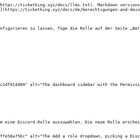
https://ticketking.xyz/docs/llms.txt). Markdown versions
](https://ticketking.xyz/docs/de/berechtigungen-and-dein
nfigurieren zu lassen, füge die Rolle auf der Seite „Ber
c2df914d89" alt="The dashboard sidebar with the Permissi
m eine Discord-Rolle auszuwählen. Die neue Rolle erschei
ffe58a75bc" alt="The Add a role dropdown, picking a Dis