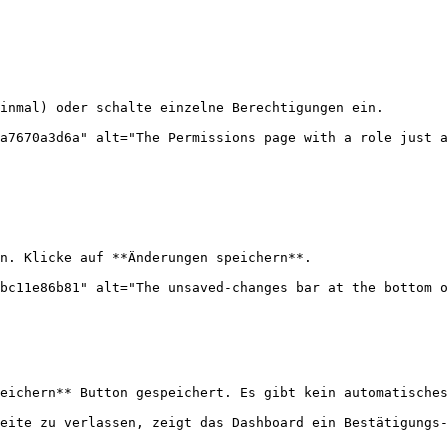
inmal) oder schalte einzelne Berechtigungen ein.

a7670a3d6a" alt="The Permissions page with a role just a
n. Klicke auf **Änderungen speichern**.

bc11e86b81" alt="The unsaved-changes bar at the bottom o
eichern** Button gespeichert. Es gibt kein automatisches
eite zu verlassen, zeigt das Dashboard ein Bestätigungs-