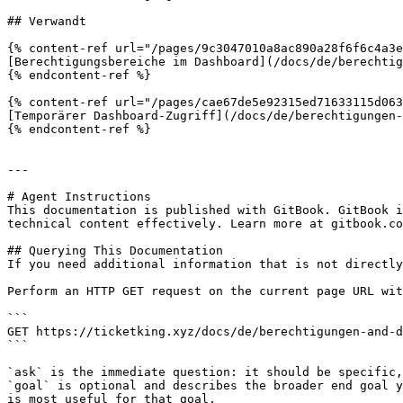
## Verwandt

{% content-ref url="/pages/9c3047010a8ac890a28f6f6c4a3e
[Berechtigungsbereiche im Dashboard](/docs/de/berechtig
{% endcontent-ref %}

{% content-ref url="/pages/cae67de5e92315ed71633115d063
[Temporärer Dashboard-Zugriff](/docs/de/berechtigungen-
{% endcontent-ref %}

---

# Agent Instructions

This documentation is published with GitBook. GitBook i
technical content effectively. Learn more at gitbook.co
## Querying This Documentation

If you need additional information that is not directly
Perform an HTTP GET request on the current page URL wit
```

GET https://ticketking.xyz/docs/de/berechtigungen-and-d
```

`ask` is the immediate question: it should be specific,
`goal` is optional and describes the broader end goal y
is most useful for that goal.
