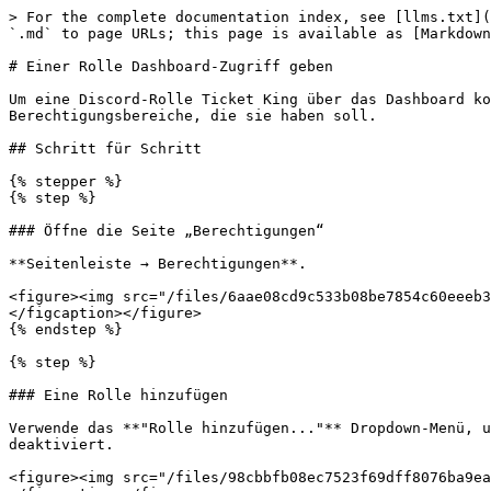
> For the complete documentation index, see [llms.txt](
`.md` to page URLs; this page is available as [Markdown
# Einer Rolle Dashboard-Zugriff geben

Um eine Discord-Rolle Ticket King über das Dashboard ko
Berechtigungsbereiche, die sie haben soll.

## Schritt für Schritt

{% stepper %}

{% step %}

### Öffne die Seite „Berechtigungen“

**Seitenleiste → Berechtigungen**.

<figure><img src="/files/6aae08cd9c533b08be7854c60eeeb3
</figcaption></figure>

{% endstep %}

{% step %}

### Eine Rolle hinzufügen

Verwende das **"Rolle hinzufügen..."** Dropdown-Menü, u
deaktiviert.

<figure><img src="/files/98cbbfb08ec7523f69dff8076ba9ea