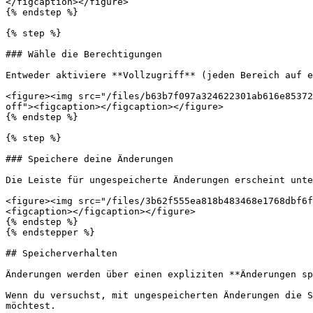
</figcaption></figure>

{% endstep %}

{% step %}

### Wähle die Berechtigungen

Entweder aktiviere **Vollzugriff** (jeden Bereich auf e
<figure><img src="/files/b63b7f097a324622301ab616e85372
off"><figcaption></figcaption></figure>

{% endstep %}

{% step %}

### Speichere deine Änderungen

Die Leiste für ungespeicherte Änderungen erscheint unte
<figure><img src="/files/3b62f555ea818b483468e1768dbf6f
<figcaption></figcaption></figure>

{% endstep %}

{% endstepper %}

## Speicherverhalten

Änderungen werden über einen expliziten **Änderungen sp
Wenn du versuchst, mit ungespeicherten Änderungen die S
möchtest.
