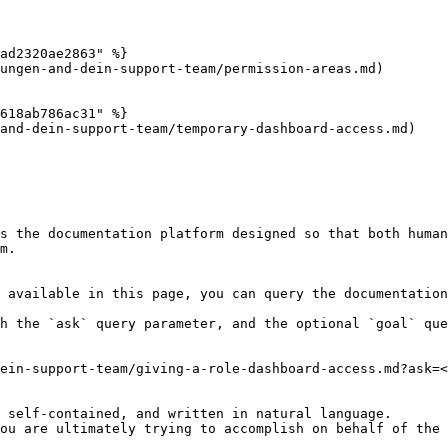
ad2320ae2863" %}

ungen-and-dein-support-team/permission-areas.md)

618ab786ac31" %}

and-dein-support-team/temporary-dashboard-access.md)

s the documentation platform designed so that both human
m.

 available in this page, you can query the documentation
h the `ask` query parameter, and the optional `goal` que
ein-support-team/giving-a-role-dashboard-access.md?ask=<
 self-contained, and written in natural language.

ou are ultimately trying to accomplish on behalf of the 