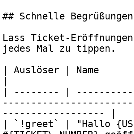
## Schnelle Begrüßungen

Lass Ticket-Eröffnungen
jedes Mal zu tippen.

| Auslöser | Name                                                                                                      
|

| -------- | ----------
-----------------------
------------------ |

| `!greet` | "Hallo {US