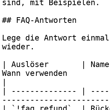
sind, mit Beispielen.

## FAQ-Antworten

Lege die Antwort einmal
wieder.

| Auslöser       | Name
Wann verwenden                                    
|

| -------------- | ----
-----------------------
| `!faq.refund`  | Rück