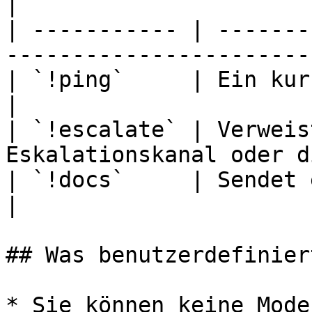
|

| ----------- | -------
-----------------------
| `!ping`     | Ein kurzes "Ich bin da"             
|

| `!escalate` | Verweis
Eskalationskanal oder d
| `!docs`     | Sendet einen Link zu deine
|

## Was benutzerdefinier
* Sie können keine Mode