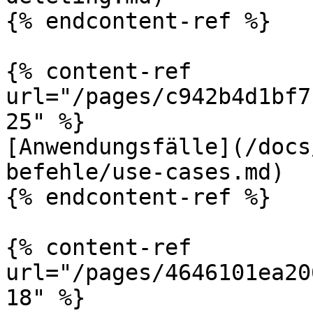
{% endcontent-ref %}

{% content-ref 
url="/pages/c942b4d1bf7
25" %}

[Anwendungsfälle](/docs
befehle/use-cases.md)

{% endcontent-ref %}

{% content-ref 
url="/pages/4646101ea20
18" %}
