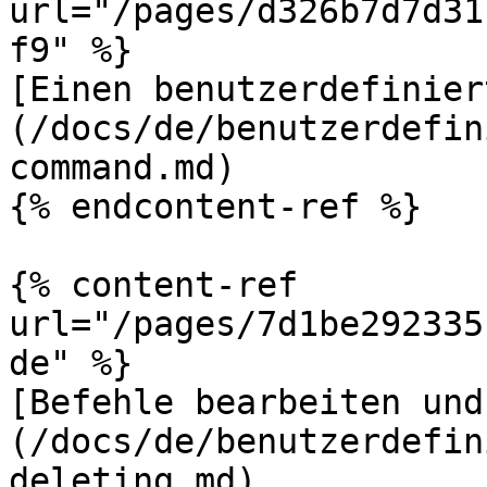
url="/pages/d326b7d7d31
f9" %}

[Einen benutzerdefinier
(/docs/de/benutzerdefin
command.md)

{% endcontent-ref %}

{% content-ref 
url="/pages/7d1be292335
de" %}

[Befehle bearbeiten und
(/docs/de/benutzerdefin
deleting.md)
