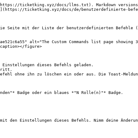
https://ticketking.xyz/docs/llms.txt). Markdown versions
](https://ticketking.xyz/docs/de/benutzerdefinierte-befe
ie Seite mit der Liste der benutzerdefinierten Befehle (
ae521c6a55" alt="The Custom Commands list page showing 3
caption></figure>

 Einstellungen dieses Befehls geladen.

ritt.

efehl ohne ihn zu löschen ein oder aus. Die Toast-Meldun
nden"* Badge oder ein blaues *"N Rolle(n)"* Badge.

mit den Einstellungen dieses Befehls. Nimm deine Änderun