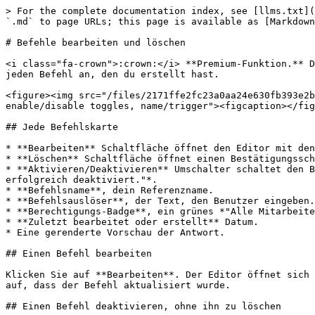
> For the complete documentation index, see [llms.txt](
`.md` to page URLs; this page is available as [Markdown
# Befehle bearbeiten und löschen

<i class="fa-crown">:crown:</i> **Premium-Funktion.** D
jeden Befehl an, den du erstellt hast.

<figure><img src="/files/2171ffe2fc23a0aa24e630fb393e2b
enable/disable toggles, name/trigger"><figcaption></fig
## Jede Befehlskarte

* **Bearbeiten** Schaltfläche öffnet den Editor mit den
* **Löschen** Schaltfläche öffnet einen Bestätigungssch
* **Aktivieren/Deaktivieren** Umschalter schaltet den B
erfolgreich deaktiviert."*.

* **Befehlsname**, dein Referenzname.

* **Befehlsauslöser**, der Text, den Benutzer eingeben.

* **Berechtigungs-Badge**, ein grünes *"Alle Mitarbeite
* **Zuletzt bearbeitet oder erstellt** Datum.

* Eine gerenderte Vorschau der Antwort.

## Einen Befehl bearbeiten

Klicken Sie auf **Bearbeiten**. Der Editor öffnet sich 
auf, dass der Befehl aktualisiert wurde.

## Einen Befehl deaktivieren, ohne ihn zu löschen
