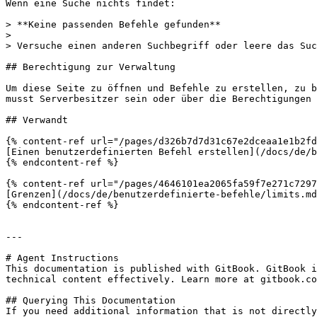
Wenn eine Suche nichts findet:

> **Keine passenden Befehle gefunden**

>

> Versuche einen anderen Suchbegriff oder leere das Suc
## Berechtigung zur Verwaltung

Um diese Seite zu öffnen und Befehle zu erstellen, zu b
musst Serverbesitzer sein oder über die Berechtigungen 
## Verwandt

{% content-ref url="/pages/d326b7d7d31c67e2dceaa1e1b2fd
[Einen benutzerdefinierten Befehl erstellen](/docs/de/b
{% endcontent-ref %}

{% content-ref url="/pages/4646101ea2065fa59f7e271c7297
[Grenzen](/docs/de/benutzerdefinierte-befehle/limits.md
{% endcontent-ref %}

---

# Agent Instructions

This documentation is published with GitBook. GitBook i
technical content effectively. Learn more at gitbook.co
## Querying This Documentation

If you need additional information that is not directly