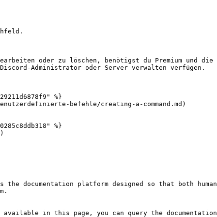
hfeld.

earbeiten oder zu löschen, benötigst du Premium und die 
Discord-Administrator oder Server verwalten verfügen.

29211d6878f9" %}

enutzerdefinierte-befehle/creating-a-command.md)

0285c8ddb318" %}

)

s the documentation platform designed so that both human
m.

 available in this page, you can query the documentation