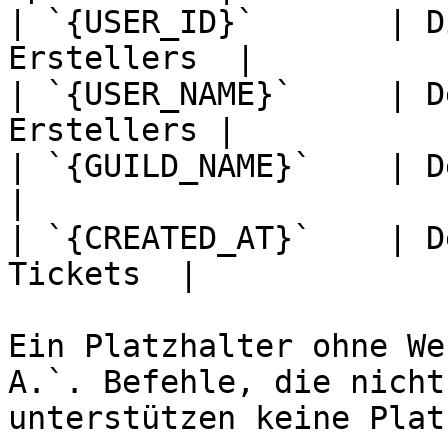
| `{USER_ID}`       | D
Erstellers  |

| `{USER_NAME}`     | D
Erstellers |

| `{GUILD_NAME}`    | Der Name
|

| `{CREATED_AT}`    | D
Tickets  |

Ein Platzhalter ohne We
A.`. Befehle, die nicht
unterstützen keine Plat