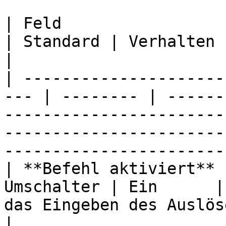
| Feld                     
| Standard | Verhalten                                                                                                                                                             
|

| ---------------------
--- | -------- | ------
-----------------------
-----------------------
-----------------------
| **Befehl aktiviert** 
Umschalter | Ein      |
das Eingeben des Auslösers nichts.                                                             
|
