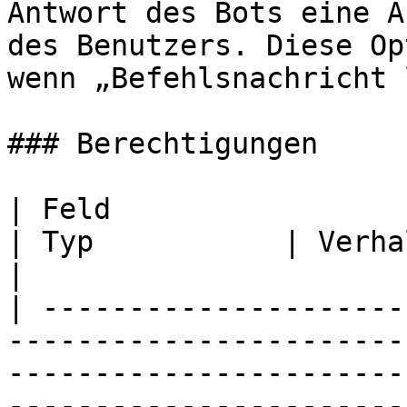
Antwort des Bots eine A
des Benutzers. Diese Op
wenn „Befehlsnachricht 
### Berechtigungen

| Feld                                                                            
| Typ           | Verhalten                                                              
|

| ---------------------
-----------------------
-----------------------
-----------------------