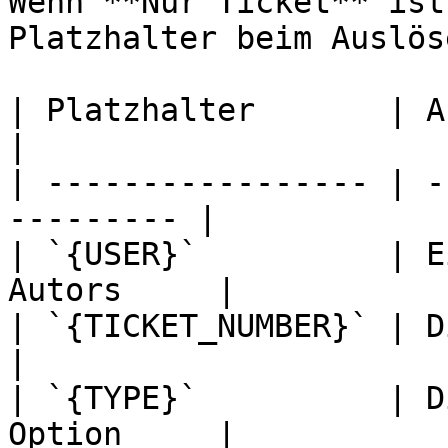
Wenn **Nur Ticket** ist
Platzhalter beim Auslös
| Platzhalter       | Ausgefüllt mit  
|

| ----------------- | -
--------- |

| `{USER}`          | E
Autors     |

| `{TICKET_NUMBER}` | Die Ticketnumm
|

| `{TYPE}`          | D
Option     |
