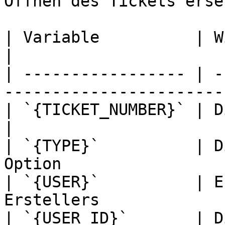
Öffnen des Tickets erse
| Variable          | Wird aufgelöst zu               
|

| ----------------- | -
-----------------------
| `{TICKET_NUMBER}` | Die Ticketnummer                 
|

| `{TYPE}`          | D
Option                 
| `{USER}`          | E
Erstellers             
| `{USER_ID}`       | D