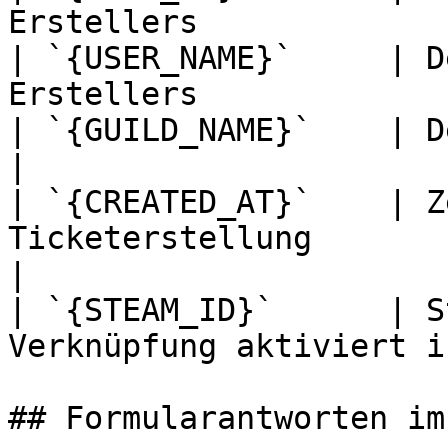
Erstellers             
| `{USER_NAME}`     | D
Erstellers             
| `{GUILD_NAME}`    | Der Name deines Servers 
|

| `{CREATED_AT}`    | Z
Ticketerstellung                                     
|

| `{STEAM_ID}`      | S
Verknüpfung aktiviert i
## Formularantworten im