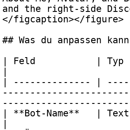
and the right-side Disc
</figcaption></figure>

## Was du anpassen kanns
| Feld           | Typ       | Limit                                               
|

| -------------- | ----
-----------------------
-----------------------
| **Bot-Name**   | Text      | 32 Zeichen                                
|
